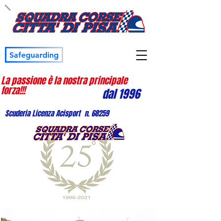
Safeguarding
La passione è la nostra principale
forza!!!
dal 1996
Scuderia Licenza Acisport n. 68259