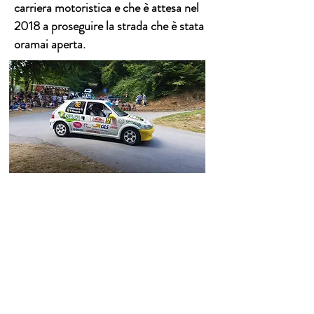
carriera motoristica e che è attesa nel
2018 a proseguire la strada che è stata
oramai aperta.
GUERZONI giovanni
Una stagione che ha visto Giovanni Guerzoni
in evidenza in entrambi i ruoli dove si dedica
con competenza e passione. Due gare da
pilota e due come co-pilota. Terzo al Golfo
dei Poeti, e delusione al Fettunta per non
essere riuscito neppure a prendere la partenza
all’esordio con la sua nuova Peugeot 309 Gti