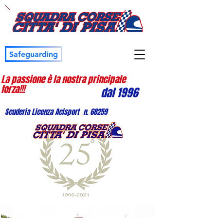
Safeguarding
La passione è la nostra principale
forza!!!
dal 1996
Scuderia Licenza Acisport n. 68259