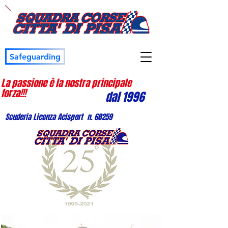
Safeguarding
La passione è la nostra principale
forza!!!
dal 1996
Scuderia Licenza Acisport n. 68259