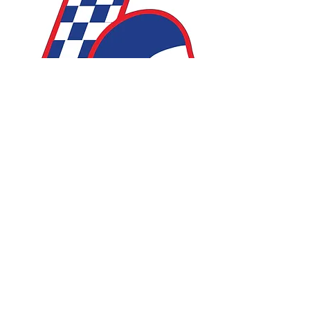
Ciao Dodo
© 2023 by CHEETAH TOURS.
Proudly created with
Wix.com