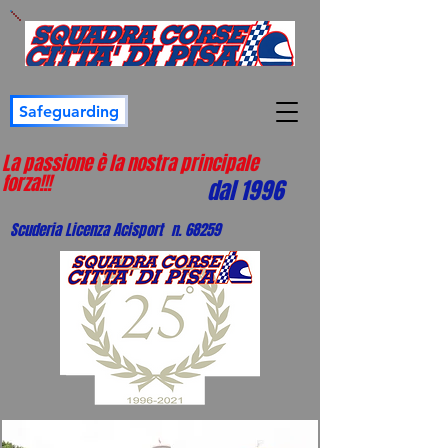
Safeguarding
La passione è la nostra principale
forza!!!
dal 1996
Scuderia Licenza Acisport n. 68259