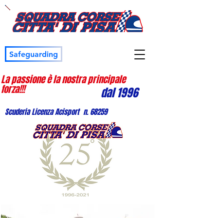
Safeguarding
La passione è la nostra principale
forza!!!
dal 1996
Scuderia Licenza Acisport n. 68259