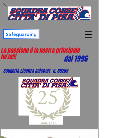
Safeguarding
La passione è la nostra principale
forza!!!
dal 1996
Scuderia Licenza Acisport n. 68259