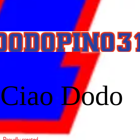
Ciao Dodo
roudly created