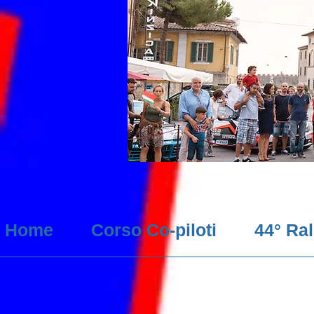
Home
Corso Co-piloti
44° Ra