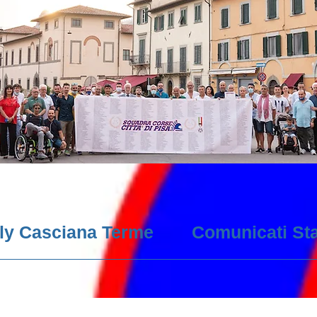
lly Casciana Terme
Comunicati St