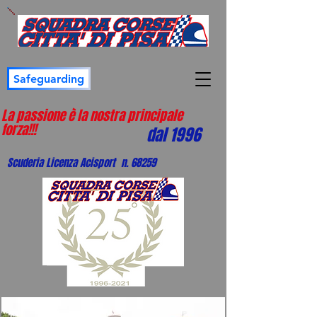
Safeguarding
La passione è la nostra principale
forza!!!
dal 1996
Scuderia Licenza Acisport n. 68259