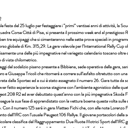


le festa del 25 luglio per festeggiare i “primi” ventisei anni di attività, la Scu
uadra Corse Città di Pisa, 
si presenta il prossimo week end al prestigioso 
R
ben tre equipaggi che si cimenteranno nelle sette prove speciali in progra
so globale di Km. 315,29. La gara valevole per l’
International Rally Cup 
ol
cisamente una delle più impegnative nel variegato calendario toscano oltre ch
di vista chilometrico.

paggi del sodalizio pisano presente a Bibbiena, sede operativa della gara, s
ro 
e 
Giuseppe Tricoli
 che ritornerà a correre sull’asfalto oltretutto con un
rata dalla 
Sportec
 ed a cui è stato assegnato il numero 26. Gara tutta da sco
aver fatto esperienza la scorsa stagione con l’ambiente agonistico delle quat
eot 208 R2
 ed aver debuttato quest’anno con la più impegnativa 
Skoda F
segue la sua fase di apprendistato con la vettura boema questa volta sulle s
o
. Con il numero 125 sarà in gara 
Matteo Fichi
 che, con alle note 
Lorenzo F
nto dell’IRC con l’usuale 
Peugeot 106 Rallye. 
Il giovane portacolori della s
colare classifica del 
Raggruppamento Due Ruote Motrici Sport
 dell’IRC g