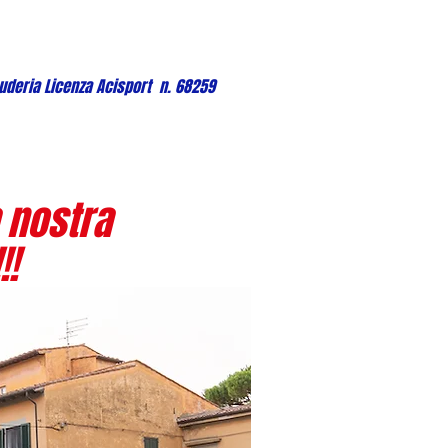
uderia Licenza Acisport n. 68259
 nostra
!!