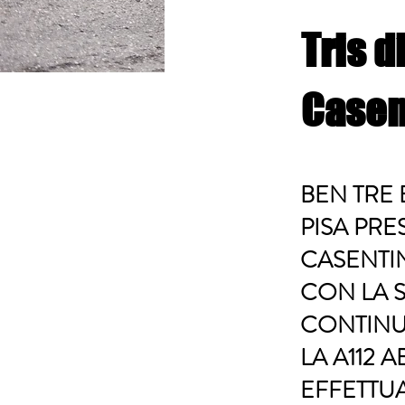
Tris d
Casen
BEN TRE 
PISA PRE
CASENTI
CON LA S
CONTINUA
LA A112 
EFFETTUA