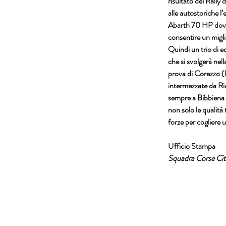
risultato del 
Rally d
alle autostoriche l’
Abarth 70 HP
 dov
consentire un migli
Quindi un trio di e
che si svolgerà nel
prova di 
Corezzo (
intermezzate da Ri
sempre a 
Bibbiena 
non solo le qualità
forze per cogliere u
Squadra Corse Citt