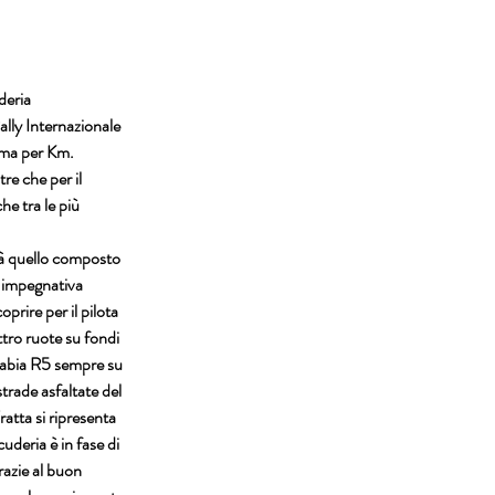
deria 
ally Internazionale 
mma per Km. 
tre che per il 
e tra le più 
arà quello composto 
a impegnativa 
prire per il pilota 
tro ruote su fondi 
abia R5
 sempre su 
trade asfaltate del 
ratta
 si ripresenta 
cuderia è in fase di 
razie al buon 