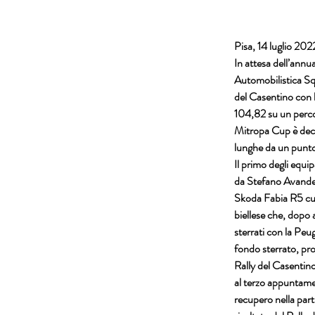
Pisa, 14 luglio 2022
In attesa dell’annua
Automobilistica 
Sq
del Casentino
 con 
104,82 su un percor
Mitropa Cup
 è de
lunghe da un punto 
Il primo degli equi
da
 Stefano Avande
Skoda Fabia R5
 cu
biellese che, dopo 
sterrati con la 
Peug
fondo sterrato, pro
Rally del Casentin
al terzo appuntame
recupero nella parti