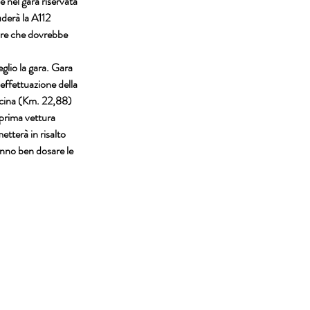
ne nel gara riservata 
uderà la 
A112 
tore che dovrebbe 
glio la gara. Gara 
effettuazione della 
cina (Km. 22,88)
 prima vettura 
etterà in risalto 
anno ben dosare le 