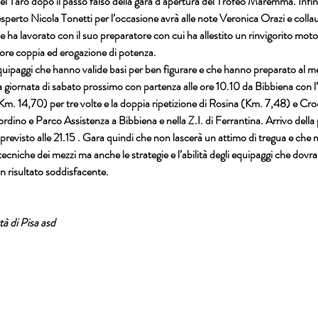
el Taro
 dopo il passo falso della gara d’apertura del 
Trofeo Maremma
. Infi
esperto 
Nicola Tonetti
 per l’occasione avrà alle note 
Veronica Orazi
 e colla
e ha lavorato con il suo preparatore con cui ha allestito un rinvigorito mo
ore coppia ed erogazione di potenza.

quipaggi che hanno valide basi per ben figurare e che hanno preparato al me
la giornata di sabato prossimo con partenza alle ore 10.10 da Bibbiena con l’
Km. 14,70)
 per tre volte e la doppia ripetizione di 
Rosina (Km. 7,48)
 e 
Cro
ordino e Parco Assistenza a 
Bibbiena
 e nella 
Z.I. di Ferrantina
. Arrivo della
previsto alle 21.15 . Gara quindi che non lascerà un attimo di tregua e che m
 tecniche dei mezzi ma anche le strategie e l’abilità degli equipaggi che dovr
n risultato soddisfacente.  

à di Pisa asd 