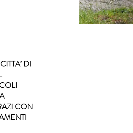
ITTA’ DI
L
COLI
TA
RAZI CON
NAMENTI