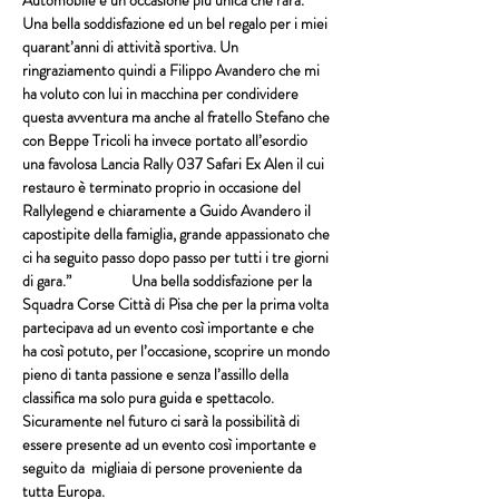
Automobile è un’occasione più unica che rara. 
Una bella soddisfazione ed un bel regalo per i miei 
quarant’anni di attività sportiva. Un 
ringraziamento quindi a Filippo Avandero che mi 
ha voluto con lui in macchina per condividere 
questa avventura ma anche al fratello Stefano che 
con Beppe Tricoli ha invece portato all’esordio 
una favolosa Lancia Rally 037 Safari Ex Alen il cui 
restauro è terminato proprio in occasione del 
Rallylegend e chiaramente a Guido Avandero il 
capostipite della famiglia, grande appassionato che 
ci ha seguito passo dopo passo per tutti i tre giorni 
di gara.”                  Una bella soddisfazione per la 
Squadra Corse Città di Pisa che per la prima volta 
partecipava ad un evento così importante e che 
ha così potuto, per l’occasione, scoprire un mondo 
pieno di tanta passione e senza l’assillo della 
classifica ma solo pura guida e spettacolo.  
Sicuramente nel futuro ci sarà la possibilità di 
essere presente ad un evento così importante e 
seguito da  migliaia di persone proveniente da 
tutta Europa.  