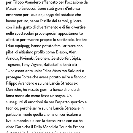
per Filippo Avandero affiancato per l’occasione da 
Massimo Salvucci.  Sono stati giorni d’intensa 
emozione per i due equipaggi del sodalizio che 
hanno potuto, senza l’assillo dei tempi, guidare 
con il solo gusto di divertimento e di far divertire 
nelle spettacolari prove speciali appositamente 
allestite per favorire proprio lo spettacolo. Inoltre 
i due equipaggi hanno potuto familiarizzare con 
piloti di altissimo profilo come Biason, Alen, 
Arnoux, Kivimaki, Salonen, Geistdorfer, Siptz, 
Tognana, Tony, Aghini, Battistolli e tanti altri. 
“Una esperienza unica “dice Massimo Salvucci e 
prosegue “oltre che avere potuto salire a fianco di 
Filippo Avandero e su una Lancia Stratos ex 
Darniche, ho vissuto giorni a fianco di piloti di 
fama mondiale come fosse un sogno. Un 
susseguirsi di emozioni sia per l’aspetto sportivo e 
tecnico, perché salire su una Lancia Stratos e in 
particolar modo quella che ha un curriculum a 
livello mondiale e con la stessa livrea con cui ha 
vinto Darniche il Rally Mondiale Tour de France 