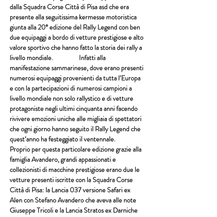
dalla Squadra Corse Città di Pisa asd che era 
presente alla seguitissima kermesse motoristica 
giunta alla 20° edizione del Rally Legend con ben 
due equipaggi a bordo di vetture prestigiose e alto 
valore sportivo che hanno fatto la storia dei rally a 
livello mondiale.                  Infatti alla 
manifestazione sammarinese, dove erano presenti 
numerosi equipaggi provenienti da tutta l’Europa 
e con la partecipazioni di numerosi campioni a 
livello mondiale non solo rallystico e di vetture 
protagoniste negli ultimi cinquanta anni facendo 
rivivere emozioni uniche alle migliaia di spettatori 
che ogni giorno hanno seguito il Rally Legend che 
quest’anno ha festeggiato il ventennale.                  
Proprio per questa particolare edizione grazie alla 
famiglia Avandero, grandi appassionati e 
collezionisti di macchine prestigiose erano due le 
vetture presenti iscritte con la Squadra Corse 
Città di Pisa: la Lancia 037 versione Safari ex 
Alen con Stefano Avandero che aveva alle note 
Giuseppe Tricoli e la Lancia Stratos ex Darniche 