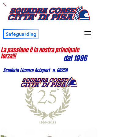
Safeguarding
La passione è la nostra principale
forza!!!
dal 1996
Scuderia Licenza Acisport n. 68259