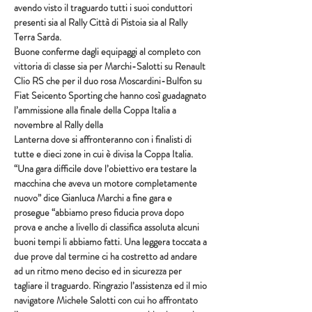
avendo visto il traguardo tutti i suoi conduttori 
presenti sia al Rally Città di Pistoia sia al Rally 
Terra Sarda.
Buone conferme dagli equipaggi al completo con 
vittoria di classe sia per Marchi-Salotti su Renault 
Clio RS che per il duo rosa Moscardini-Bulfon su 
Fiat Seicento Sporting che hanno così guadagnato 
l’ammissione alla finale della Coppa Italia a 
novembre al Rally della
Lanterna dove si affronteranno con i finalisti di 
tutte e dieci zone in cui è divisa la Coppa Italia.
“Una gara difficile dove l’obiettivo era testare la 
macchina che aveva un motore completamente 
nuovo” dice Gianluca Marchi a fine gara e 
prosegue “abbiamo preso fiducia prova dopo 
prova e anche a livello di classifica assoluta alcuni 
buoni tempi li abbiamo fatti. Una leggera toccata a 
due prove dal termine ci ha costretto ad andare 
ad un ritmo meno deciso ed in sicurezza per 
tagliare il traguardo. Ringrazio l’assistenza ed il mio 
navigatore Michele Salotti con cui ho affrontato 