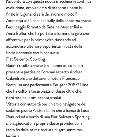
l’avventura con questa nuova macchina in continua
evoluzione, ora vediamo di preparare bene la 
finale in Liguria, ci sarà da lavorare molto.”
Ammesso alla finale del Rally della Lanterna anche 
l’equipaggio formato da Sabrina Moscardini e 
Anna Bulfon che ha portato a termine la gara che 
affrontava per la prima volta riuscendo ad 
accumulare ulteriore esperienza in vista della 
finale nazionale con la consueta
Fiat Seicento Sporting.
Buoni i risultati anche tra i numerosi co-piloti 
presenti a partire dall’oramai esperto Andrea 
Calandroni che dettava le note a Francesco 
Bartali su una performante Peugeot 208 GT line 
che ha colto la terza piazza di classe oltre che 
rientrare nei primi trenta assoluti.
Vittoria con autorità per un altro navigatore del 
sodalizio pisano Andrea Lenzi che a fianco di Luca 
Renucci ed a bordo di una Fiat Seicento Sporting 
si è aggiudicato la propria classe prendendo la 
testa fin dalle prime battute di gara senza mai 
lasciarla.