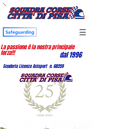
Safeguarding
La passione è la nostra principale
forza!!!
dal 1996
Scuderia Licenza Acisport n. 68259