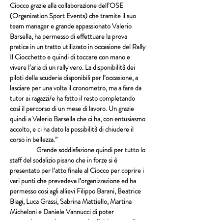
Ciocco grazie alla collaborazione dell’OSE 
(Organization Sport Events) che tramite il suo 
team manager e grande appassionato Valerio 
Barsella, ha permesso di effettuare la prova 
pratica in un tratto utilizzato in occasione del Rally 
Il Ciocchetto e quindi di toccare con mano e 
vivere l’aria di un rally vero. La disponibilità dei 
piloti della scuderia disponibili per l’occasione, a 
lasciare per una volta il cronometro, ma a fare da 
tutor ai ragazzi/e ha fatto il resto completando 
così il percorso di un mese di lavoro. Un grazie 
quindi a Valerio Barsella che ci ha, con entusiasmo 
accolto, e ci ha dato la possibilità di chiudere il 
corso in bellezza.”
                  Grande soddisfazione quindi per tutto lo 
staff del sodalizio pisano che in forze si è 
presentato per l’atto finale al Ciocco per coprire i 
vari punti che prevedeva l’organizzazione ed ha 
permesso cosi agli allievi Filippo Barani, Beatrice 
Biagi, Luca Grassi, Sabrina Mattiello, Martina 
Micheloni e Daniele Vannucci di poter 