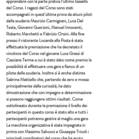
apprendere con la parte pratica l’ultimo tassello 
del Corso. I ragazzi del Corso sono stati 
accompagnati in quest’ultima prova da alcuni piloti 
della scuderia Maurizio Carmignani, Luca Del 
Testa, Giovanni Guerzoni, Manuel Innocenti, 
Roberto Marchetti e Fabrizio Orsini. Alla fine 
presso il ristorante Locanda alla Posta è stata 
effettuata la premiazione che ha decretato il 
vincitore del Corso nel giovane Luca Grassi di 
Casciana Terme a cui è stato dato come premio la 
possibilità di effettuare una gara a fianco di un 
pilota della scuderia. Inoltre si è anche distinta 
Sabrina Mattiello che, partendo da zero e mossa 
principalmente dalla curiosità, ha dato 
dimostrazione che con impegno e determinazione 
si possono raggiungere ottimi risultati. Come 
sottolineato durante la premiazione il livello dei 
partecipanti in questo corso è stato alto e tutti i 
partecipanti potranno gestire al meglio una gara.  
La macchina organizzativa è stata impegnata in 
primis con Massimo Salvucci e Giuseppe Tricoli i 
principali coordinatori del corso che ha avuto 