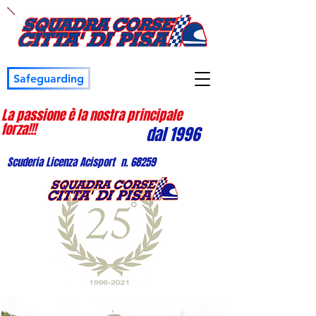
Safeguarding
La passione è la nostra principale
forza!!!
dal 1996
Scuderia Licenza Acisport n. 68259