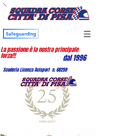
Safeguarding
La passione è la nostra principale
forza!!!
dal 1996
Scuderia Licenza Acisport n. 68259