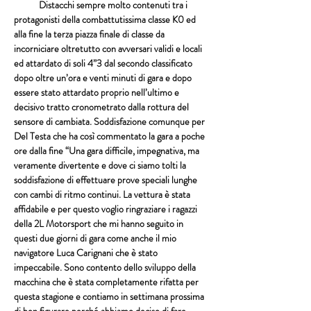
            Distacchi sempre molto contenuti tra i 
protagonisti della combattutissima classe 
K0
 ed 
alla fine la terza piazza finale di classe da 
incorniciare oltretutto con avversari validi e locali 
ed attardato di soli 4”3 dal secondo classificato 
dopo oltre un’ora e venti minuti di gara e dopo 
essere stato attardato proprio nell’ultimo e 
decisivo tratto cronometrato dalla rottura del 
sensore di cambiata. Soddisfazione comunque per 
Del Testa
 che ha così commentato la gara a poche 
ore dalla fine “Una gara difficile, impegnativa, ma 
veramente divertente e dove ci siamo tolti la 
soddisfazione di effettuare prove speciali lunghe 
con cambi di ritmo continui. La vettura è stata 
affidabile e per questo voglio ringraziare i ragazzi 
della 
2L Motorsport
 che mi hanno seguito in 
questi due giorni di gara come anche il mio 
navigatore 
Luca Carignani
 che è stato 
impeccabile. Sono contento dello sviluppo della 
macchina che è stata completamente rifatta per 
questa stagione e contiamo in settimana prossima 