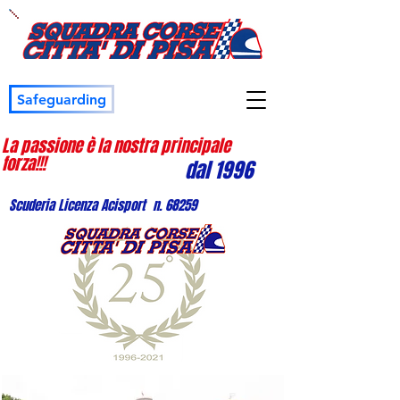
Safeguarding
La passione è la nostra principale
forza!!!
dal 1996
Scuderia Licenza Acisport n. 68259