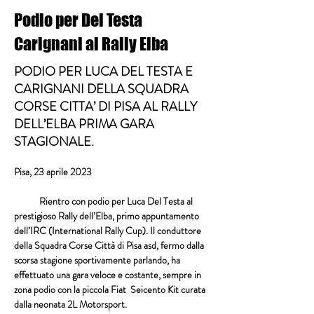
Podio per Del Testa
Carignani al Rally Elba
PODIO PER LUCA DEL TESTA E
CARIGNANI DELLA SQUADRA
CORSE CITTA’ DI PISA AL RALLY
DELL’ELBA PRIMA GARA
STAGIONALE.
Pisa, 23 aprile 2023
            Rientro con podio per 
Luca Del Testa
 al 
prestigioso 
Rally dell’Elba
, primo appuntamento 
dell
’IRC
 (
International Rally Cup
). Il conduttore 
della 
Squadra Corse Città di Pisa
 asd, fermo dalla 
scorsa stagione sportivamente parlando, ha 
effettuato una gara veloce e costante, sempre in 
zona podio con la piccola 
Fiat  Seicento Kit
 curata 
dalla neonata 
2L Motorsport.