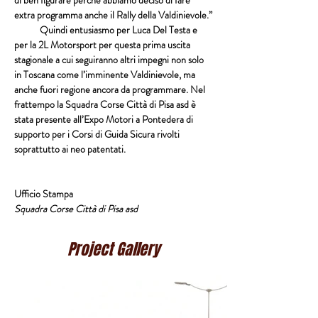
di ben figurare perché abbiamo deciso di fare 
extra programma anche il 
Rally della Valdinievole
.”
            Quindi entusiasmo per 
Luca Del Testa
 e 
per la 
2L Motorsport
 per questa prima uscita 
stagionale a cui seguiranno altri impegni non solo 
in 
Toscana
 come l’imminente Valdinievole, ma 
anche fuori regione ancora da programmare. Nel 
frattempo la 
Squadra Corse Città di Pisa asd
 è 
stata presente all’
Expo Motori 
a Pontedera di 
supporto per i 
Corsi di Guida Sicura
 rivolti 
soprattutto ai neo patentati.
Ufficio Stampa
Squadra Corse Città di Pisa asd
Project Gallery