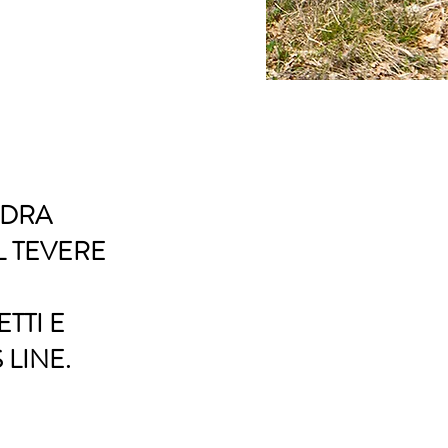
ADRA
L TEVERE
TTI E
 LINE.