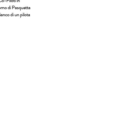
o-Piloti 
in 
iorno di Pasquetta 
ianco di un pilota 