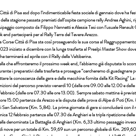
ittà di Pisa asd
 dopo l’indimenticabile festa sociale di gennaio dove ha feste
 della stagione passata premiati dall’ospite campione rally 
Andrea Aghini
, r
quipaggio composto da 
Filippo Nannetti
 e 
Alessia Tasi 
con l’usuale 
Renault 
 end parteciperà per al 
Rally Terra del Tevere Arezzo
.
 Corse Città di Pisa
 sta così proseguendo la sua corsa al 
Raggruppamento
2023
 iniziato a dicembre con la lunga trasferta 
al Prealpi Master Show
 dove
he terminerà ad aprile con il 
Rally della Valtiberina
.
lla che affronteremo il prossimo week end, l’abbiamo già disputata lo scor
urante i preparativi della trasferta e prosegue “cercheremo di guadagnare punt
are la conoscenza della gara e della macchina fornita dalla 
Kit Racing
” La
gnizioni del percorso previsto venerdì 10 (dalle ore 09.00 alle 12.00 e dalle 
 febbraio (dalle ore 07.30 alle ore 13.00). Sempre sabato mattina è previs
 ore 15.00 partenza da 
Arezzo
 e la disputa della prova di 
Alpe di Poti
 (Km. 
i 
San Salvatore
 (Km. 5,84). La prima giornata di gara si concluderà con il 
ica 12 febbraio partenza alle 07.30 da
 Anghiari 
e la tripla ripetizione delle
ella denominata 
La Battaglia di Anghiari 
(Km. 6,33 ultimo passaggio invece 
di nove per un totale di Km. 59,69 sun un percorso globale di Km. 269,60