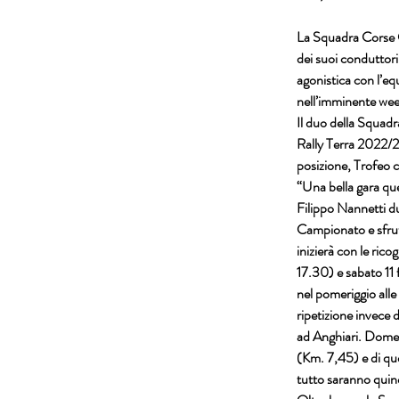
La 
Squadra Corse C
dei suoi conduttori
agonistica con l’e
nell’imminente week
Il duo della 
Squadra
Rally Terra 2022/
posizione, Trofeo c
“Una bella gara que
Filippo Nannetti
 d
Campionato e sfrutt
inizierà con le rico
17.30) e sabato 11
nel pomeriggio alle
ripetizione invece d
ad 
Anghiari.
 Domen
(Km. 7,45) e di qu
tutto saranno quin