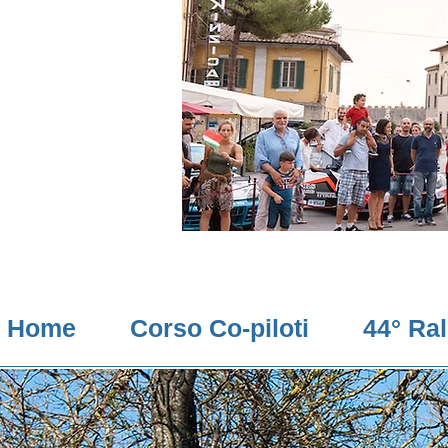
Home
Corso Co-piloti
44° Ra