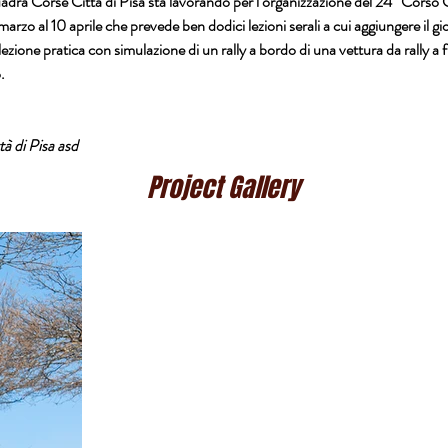
adra Corse Città di Pisa
 sta lavorando per l’organizzazione del 
24° Corso C
rzo al 10 aprile che prevede ben dodici lezioni serali a cui aggiungere il g
 lezione pratica con simulazione di un rally a bordo di una vettura da rally a f
.
à di Pisa asd
Project Gallery