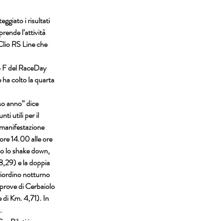
ggiato i risultati 
iprende l’attività 
Clio RS Line
 che 
 F
 del 
RaceDay 
 ha colto la quarta 
so anno” dice 
i utili per il 
 manifestazione 
ore 14.00 alle ore 
to lo shake down, 
8,29) e la doppia 
riordino notturno 
 prove di 
Cerbaiolo 
di Km. 4,71). In 
.