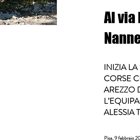
Al via
Nanne
INIZIA L
CORSE CI
AREZZO D
L’EQUIP
ALESSIA 
Pisa, 9 febbraio 2