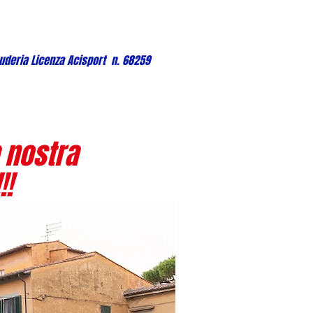
uderia Licenza Acisport n. 68259
 nostra
!!