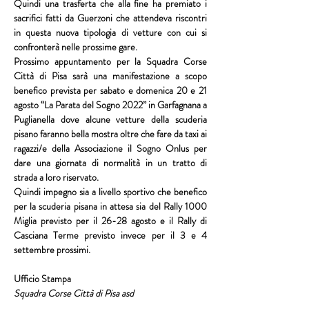
Quindi una trasferta che alla fine ha premiato i 
sacrifici fatti da 
Guerzoni
 che attendeva riscontri 
in questa nuova tipologia di vetture con cui si 
confronterà nelle prossime gare.
Prossimo appuntamento per la 
Squadra Corse 
Città di Pisa
 sarà una manifestazione a scopo 
benefico prevista per sabato e domenica 20 e 21 
agosto 
“La Parata del Sogno 2022”
 in Garfagnana a 
Puglianella dove alcune vetture della scuderia 
pisano faranno bella mostra oltre che fare da taxi ai 
ragazzi/e della 
Associazione il Sogno Onlus
 per 
dare una giornata di normalità in un tratto di 
strada a loro riservato.
Quindi impegno sia a livello sportivo che benefico 
per la scuderia pisana in attesa sia del 
Rally 1000 
Miglia
 previsto per il 26-28 agosto e il 
Rally di 
Casciana Terme
 previsto invece per il 3 e 4 
settembre prossimi.
Ufficio Stampa
Squadra Corse Città di Pisa asd 