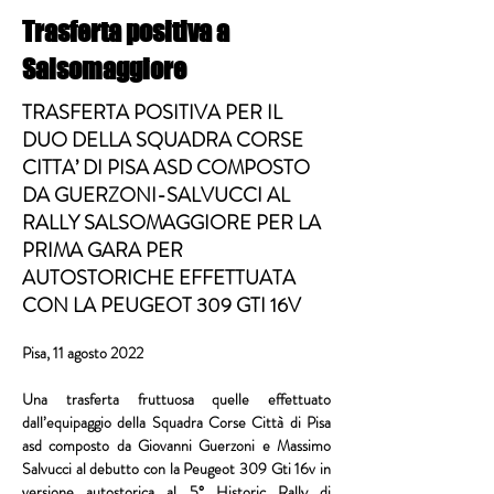
Trasferta positiva a
Salsomaggiore
TRASFERTA POSITIVA PER IL
DUO DELLA SQUADRA CORSE
CITTA’ DI PISA ASD COMPOSTO
DA GUERZONI-SALVUCCI AL
RALLY SALSOMAGGIORE PER LA
PRIMA GARA PER
AUTOSTORICHE EFFETTUATA
CON LA PEUGEOT 309 GTI 16V
Pisa, 11 agosto 2022
Una trasferta fruttuosa quelle effettuato 
dall’equipaggio della 
Squadra Corse Città di Pisa 
asd
 composto da 
Giovanni Guerzoni
 e 
Massimo 
Salvucci
 al debutto con la 
Peugeot 309 Gti 16v
 in 
versione autostorica al 
5° Historic Rally di 