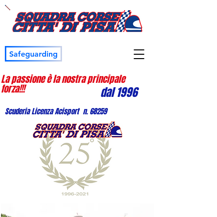
Safeguarding
La passione è la nostra principale
forza!!!
dal 1996
Scuderia Licenza Acisport n. 68259