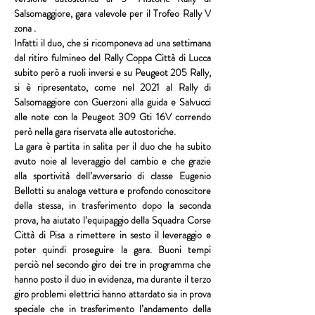
Salsomaggiore
, gara valevole per il 
Trofeo Rally V 
zona
 .
Infatti il duo, che si ricomponeva ad una settimana 
dal ritiro fulmineo del 
Rally Coppa Città di Lucca
subito però a ruoli inversi e su 
Peugeot 205 Rally, 
si è ripresentato, come nel 2021 al 
Rally di 
Salsomaggiore
 con 
Guerzoni
 alla guida e
 Salvucci
alle note con la 
Peugeot 309 Gti 16V
 correndo 
però nella gara riservata alle autostoriche. 
La gara è partita in salita per il duo che ha subito 
avuto noie al leveraggio del cambio e che grazie 
alla sportività dell’avversario di classe 
Eugenio 
Bellotti
 su analoga vettura e profondo conoscitore 
della stessa, in trasferimento dopo la seconda 
prova, ha aiutato l’equipaggio della
 Squadra Corse 
Città di Pisa 
a rimettere in sesto il leveraggio e 
poter quindi proseguire la gara. Buoni tempi 
perciò nel secondo giro dei tre in programma che 
hanno posto il duo in evidenza, ma durante il terzo 
giro problemi elettrici hanno attardato sia in prova 
speciale che in trasferimento l’andamento della 