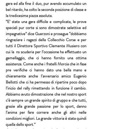
gara ed alla fine il duo, pur avendo accumulato un 
bel ritardo, ha colto la seconda posizione di classe e 
la tredicesima piazza assoluta.
“E’ stata una gara difficile e complicata, le prove 
speciali pur corte si sono dimostrate selettive ed 
impegnative” dice Guerzoni e prosegue “dobbiamo 
ringraziare i ragazzi della 
Collecchio Corse 
e per 
tutti il Direttore Sportivo
 Clemente Musiero 
con 
cui la  ns scuderia per l’occasione ha effettuato un 
gemellaggio, che ci hanno fornito una ottima 
assistenza. Come anche i 
fratelli Morcia
 che in fase 
pre verifiche ci hanno dato una bella mano e 
chiaramente anche l’avversario amico 
Eugenio 
Bellotti
 che ci ha permesso di ripartire poco dopo 
l’inizio del rally rimettendo in funzione il cambio. 
Abbiamo avuto dimostrazione che nel nostro sport 
c’è sempre un grande spirito di gruppo e che tutti, 
grazie alla grande passione per lo sport, danno 
l’anima per fare correre anche gli altri nelle 
condizioni migliori. La grande vittoria è stata quindi 
quella dello sport.”