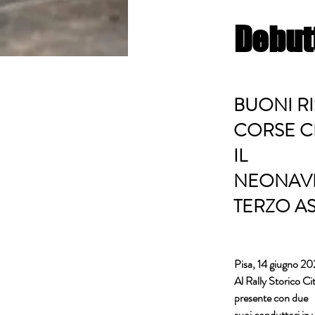
Debutt
BUONI R
CORSE CI
IL
NEONAVI
TERZO A
Pisa, 14 giugno 2
Al Rally Storico Ci
presente con due
suoi conduttori in 