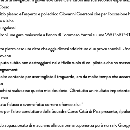
Corso
izio pisano e l’esperto e poliedrico Giovanni Guerzoni che per l’occasione ha
 e le ha
urgalassi.
oni una gara maiuscola a fianco di Tommaso Fantei su una VW Golf Gti 16
za piazza assoluta oltre che aggiudicarsi addirittura due prove speciali. Una
giovane
puto subito ben destreggiarsi nel difficile ruolo di co-pilota e che ha messo 
segnamenti
lto contento per aver tagliato il traguardo, era da molto tempo che accarez
no
inchè si realizzasse questo mio desiderio. Oltretutto un risultato importante,
l mio
ato fiducia e avermi fatto correre a fianco a lui.”
 per l’altro conduttore della Squadra Corse Città di Pisa presente, il poli
e appassionato di macchine alla sua prima esperienza però nei rally Giorgi