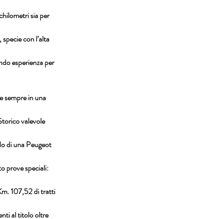
hilometri sia per 
 specie con l’alta 
ando esperienza per 
re sempre in una 
Storico valevole 
rdo di una Peugeot 
o prove speciali: 
m. 107,52 di tratti 
i al titolo oltre 