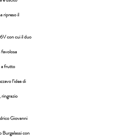
 ripreso il 
V con cui il duo 
 favolosa 
a frutto 
zavo l’idea di 
 ringrazio 
edrico Giovanni 
o Burgalassi con 