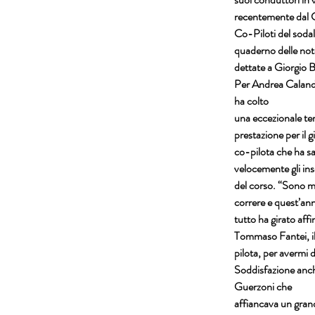
recentemente dal 
Co-Piloti del sodal
quaderno delle note
dettate a Giorgio B
Per Andrea Calandr
ha colto
una eccezionale ter
prestazione per il 
co-pilota che ha sa
velocemente gli in
del corso. “Sono mo
correre e quest’an
tutto ha girato aff
Tommaso Fantei, i
pilota, per avermi d
Soddisfazione anche
Guerzoni che
affiancava un grand