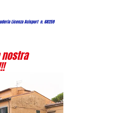
uderia Licenza Acisport n. 68259
 nostra
!!