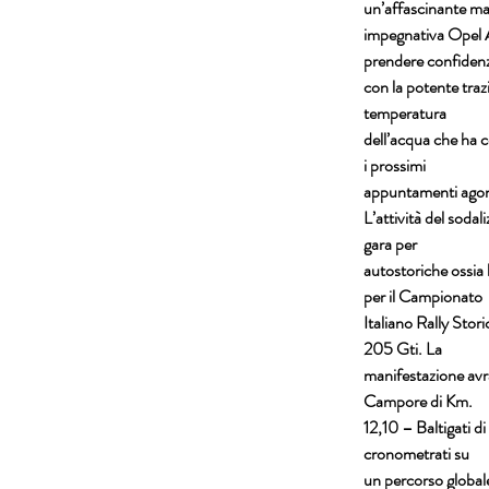
un’affascinante m
impegnativa Opel A
prendere confiden
con la potente trazi
temperatura
dell’acqua che ha c
i prossimi
appuntamenti agoni
L’attività del soda
gara per
autostoriche ossia 
per il Campionato
Italiano Rally Stor
205 Gti. La
manifestazione avrà
Campore di Km.
12,10 – Baltigati d
cronometrati su
un percorso globale