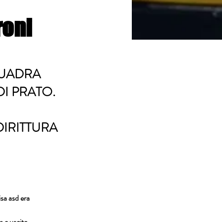
roni
QUADRA
DI PRATO.
IRITTURA
sa asd era 
a e uscito 