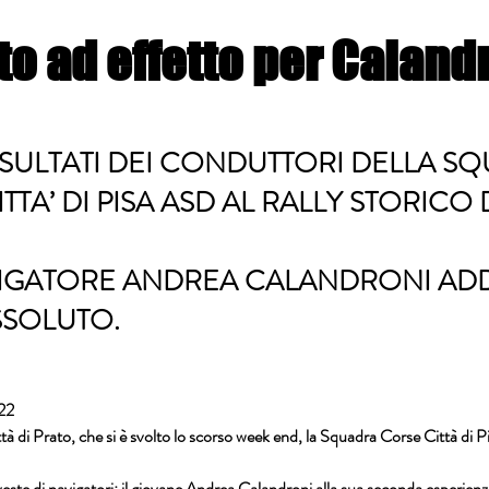
o ad effetto per Caland
ISULTATI DEI CONDUTTORI DELLA S
TTA’ DI PISA ASD AL RALLY STORICO 
GATORE ANDREA CALANDRONI ADD
SSOLUTO.
022
ttà di Prato, che si è svolto lo scorso week end, la Squadra Corse Città di Pi
veste di navigatori: il giovane Andrea Calandroni alla sua seconda esperienz