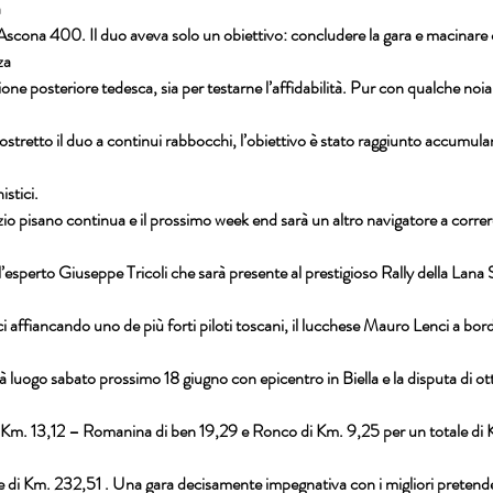
a
scona 400. Il duo aveva solo un obiettivo: concludere la gara e macinare c
za
one posteriore tedesca, sia per testarne l’affidabilità. Pur con qualche noia,
ostretto il duo a continui rabbocchi, l’obiettivo è stato raggiunto accumul
stici.
lizio pisano continua e il prossimo week end sarà un altro navigatore a corre
l’esperto Giuseppe Tricoli che sarà presente al prestigioso Rally della Lana 
ici affiancando uno de più forti piloti toscani, il lucchese Mauro Lenci a bo
 luogo sabato prossimo 18 giugno con epicentro in Biella e la disputa di ott
i Km. 13,12 – Romanina di ben 19,29 e Ronco di Km. 9,25 per un totale di K
 di Km. 232,51 . Una gara decisamente impegnativa con i migliori pretendent