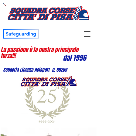
Safeguarding
La passione è la nostra principale
forza!!!
dal 1996
Scuderia Licenza Acisport n. 68259