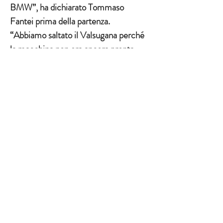
BMW”, ha dichiarato Tommaso 
Fantei prima della partenza. 
“Abbiamo saltato il Valsugana perché 
la macchina non era ancora pronta. 
Qui l'obiettivo principale sarà arrivare 
in fondo e recuperare punti. Ce la 
metteremo tutta per fare bene e 
continuare a giocarci le nostre carte 
in campionato.”
Si prospetta quindi una gara molto 
intensa per l’equipaggio Fantei-
Calandroni. Il duo cercherà di 
sfruttare al meglio la rinnovata BMW 
M3 per fare esperienza nel 
Campionato Italiano e trovare il 
giusto feeling con la vettura tedesca 