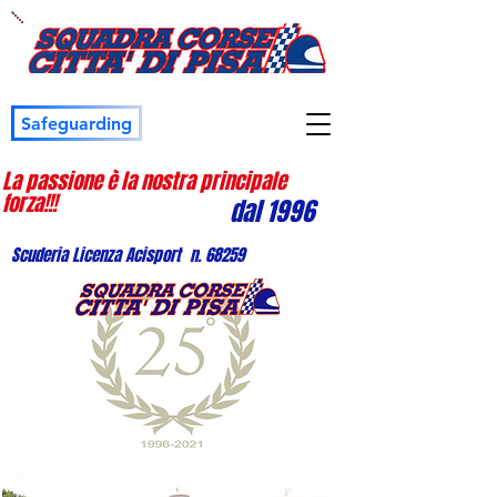
Safeguarding
La passione è la nostra principale
forza!!!
dal 1996
Scuderia Licenza Acisport n. 68259