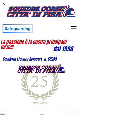
Safeguarding
La passione è la nostra principale
forza!!!
dal 1996
Scuderia Licenza Acisport n. 68259