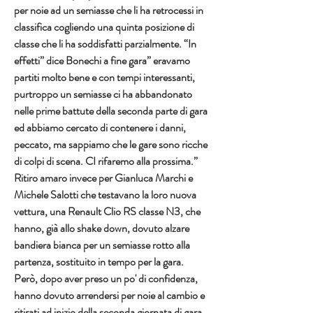
per noie ad un semiasse che li ha retrocessi in 
classifica cogliendo una quinta posizione di 
classe che li ha soddisfatti parzialmente. “In 
effetti” dice Bonechi a fine gara” eravamo 
partiti molto bene e con tempi interessanti, 
purtroppo un semiasse ci ha abbandonato 
nelle prime battute della seconda parte di gara 
ed abbiamo cercato di contenere i danni, 
peccato, ma sappiamo che le gare sono ricche 
di colpi di scena. CI rifaremo alla prossima.”
Ritiro amaro invece per Gianluca Marchi e 
Michele Salotti che testavano la loro nuova 
vettura, una Renault Clio RS classe N3, che 
hanno, già allo shake down, dovuto alzare 
bandiera bianca per un semiasse rotto alla 
partenza, sostituito in tempo per la gara. 
Però, dopo aver preso un po' di confidenza, 
hanno dovuto arrendersi per noie al cambio e 
ritirati ad inizio della seconda giornata di gara.