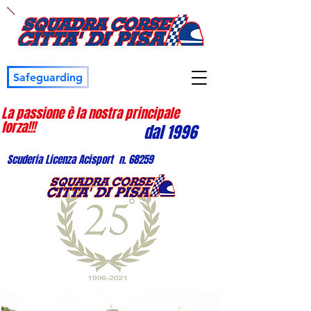
Safeguarding
La passione è la nostra principale
forza!!!
dal 1996
Scuderia Licenza Acisport n. 68259