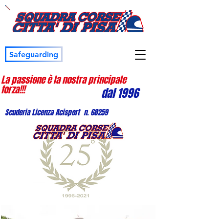
Safeguarding
La passione è la nostra principale
forza!!!
dal 1996
Scuderia Licenza Acisport n. 68259