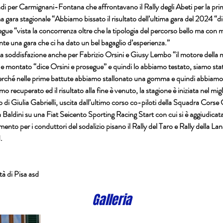
i per Carmignani-Fontana che affrontavano il Rally degli Abeti per la prim
ma gara stagionale “Abbiamo bissato il risultato dell’ultima gara del 2024 “d
ue “vista la concorrenza oltre che la tipologia del percorso bello ma con m
te una gara che ci ha dato un bel bagaglio d’esperienza.”
a soddisfazione anche per Fabrizio Orsini e Giusy Lembo “il motore della 
 montato “dice Orsini e prosegue” e quindi lo abbiamo testato, siamo stati 
erché nelle prime battute abbiamo stallonato una gomma e quindi abbiamo p
 recuperato ed il risultato alla fine è venuto, la stagione è iniziata nel mig
o di Giulia Gabrielli, uscita dall’ultimo corso co-piloti della Squadra Corse C
a Baldini su una Fiat Seicento Sporting Racing Start con cui si è aggiudicata 
to per i conduttori del sodalizio pisano il Rally del Taro e Rally della Lan
.
à di Pisa asd
Galleria