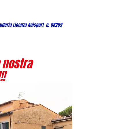
uderia Licenza Acisport n. 68259
 nostra
!!