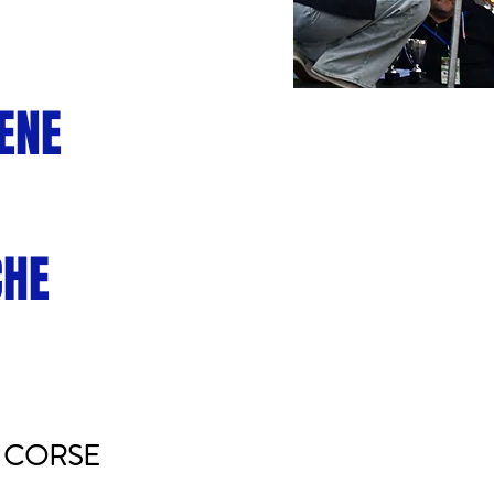
BENE
CHE
 CORSE