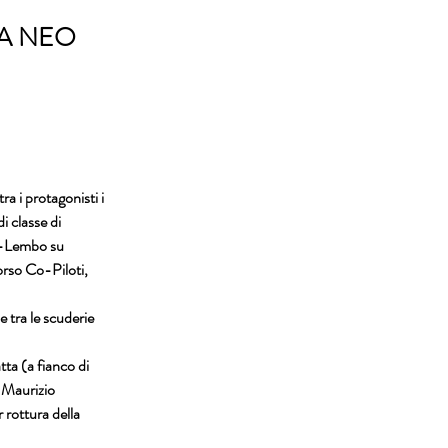
LA NEO
ra i protagonisti i 
 classe di 
i-Lembo su 
orso Co-Piloti, 
 tra le scuderie 
ta (a fianco di 
e Maurizio 
rottura della 