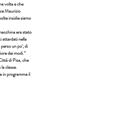
a volta e che 
ice Maurizio 
olte insidie siamo 
macchina era stato 
attardati nella 
erso un po'; di 
liore dei modi.”
ittà di Pisa, che 
la classe.
a in programma il 