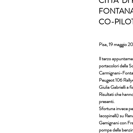
CITTA’ D
FONTANA
CO-PILOT
Pisa, 19 maggio 2
Il terzo appuntament
portacolori della S
Carmignani-Fontana
Peugeot 106 Rallye 
Giulia Gabrielli a f
Risultati che hanno
presenti.
Sfortuna invece per
Iacopinelli) su Rena
Gemignani con Fran
pompa della benzi