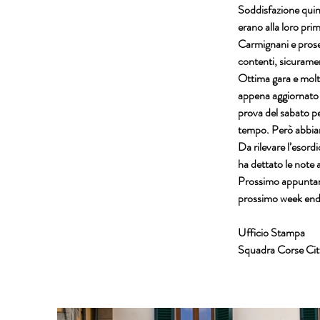
Soddisfazione quind
erano alla loro pri
Carmignani e proseg
contenti, sicuramen
Ottima gara e molt
appena aggiornato e
prova del sabato p
tempo. Però abbiamo
Da rilevare l’esordi
ha dettato le note 
Prossimo appuntamen
prossimo week end
Ufficio Stampa
Squadra Corse Citt