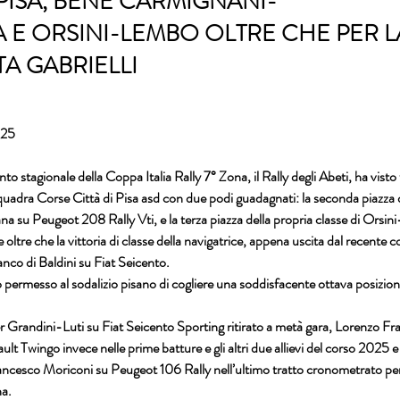
I PISA, BENE CARMIGNANI-
 E ORSINI-LEMBO OLTRE CHE PER 
A GABRIELLI
025
o stagionale della Coppa Italia Rally 7° Zona, il Rally degli Abeti, ha visto t
quadra Corse Città di Pisa asd con due podi guadagnati: la seconda piazza di
 su Peugeot 208 Rally Vti, e la terza piazza della propria classe di Orsin
oltre che la vittoria di classe della navigatrice, appena uscita dal recente c
ianco di Baldini su Fiat Seicento.
 permesso al sodalizio pisano di cogliere una soddisfacente ottava posizione
 Grandini-Luti su Fiat Seicento Sporting ritirato a metà gara, Lorenzo Frat
ult Twingo invece nelle prime batture e gli altri due allievi del corso 2025 
cesco Moriconi su Peugeot 106 Rally nell’ultimo tratto cronometrato per 
na.