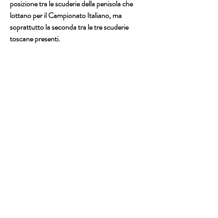
posizione tra le scuderie della penisola che 
lottano per il Campionato Italiano, ma 
soprattutto la seconda tra le tre scuderie 
toscane presenti.
Nel frattempo è iniziato il Corso Co-piloti 
della Squadra Corse Città di Pisa a cui hanno 
aderito una decina di partecipanti che si 
concluderà il giorno di Pasquetta con la prova 
pratica finale.
Impegni agonistici dei portacolori della 
scuderia pisana per il prossimo week end il 
Rally della Val d’Orcia e il Rally Prealpi 
Orobiche.
Ufficio Stampa
Squadra Corse Città di Pisa ASD