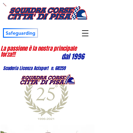
Safeguarding
La passione è la nostra principale
forza!!!
dal 1996
Scuderia Licenza Acisport n. 68259