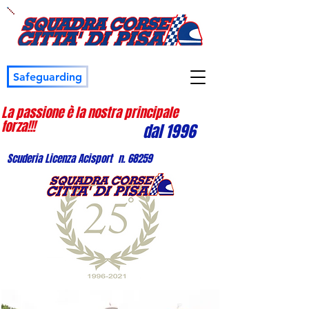
Safeguarding
La passione è la nostra principale
forza!!!
dal 1996
Scuderia Licenza Acisport n. 68259