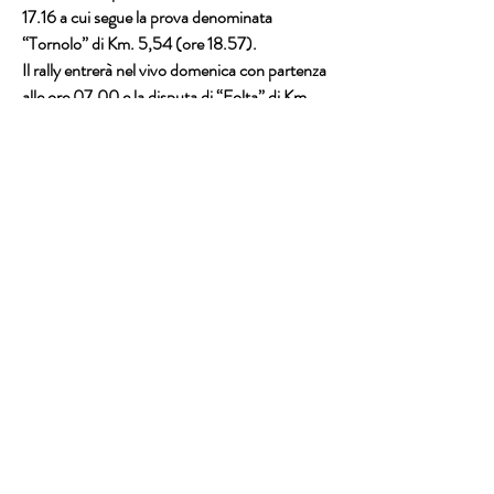
17.16 a cui segue la prova denominata 
“Tornolo” di Km. 5,54 (ore 18.57).
Il rally entrerà nel vivo domenica con partenza 
alle ore 07.00 e la disputa di “Folta” di Km. 
21,53 ore 08.20 e ore 12.21, “Tarsogno” di 
Km. 4,33 ore 09.15 e 13.16 e “Montevacà” di 
Km. 11,49 alle ore 10.09, ore 14.10 e ore 
16.58. Arrivo finale a Bedonia alle ore 17.20.
In tutto il chilometraggio degli otto tratti 
cronometrati saranno Km. 91,73 su un 
percorso globale di Km.331,67.
Ufficio Stampa
Squadra Corse Città di Pisa asd
Galleria