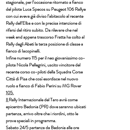
stagionale, per l’occasione ritornato a fianco 
del pilota Luca Specos su Peugeot 106 Rallye 
con cui aveva già diviso l’abitacolo al recente 
Rally dell’Elba e con la precisa intenzione di 
rifarsi del ritiro subito. Da rilevare che nel 
week end appena trascorso Fratta ha colto al 
Rally degli Abeti la terza posizione di classe a 
fianco di Iacopinelli.
Infine numero 115 per il neo giovanissimo co-
pilota Nicola Pellegrini, uscito vincitore del 
recente corso co-piloti della Squadra Corse 
Città di Pisa che così esordisce nel nuovo 
ruolo a fianco di Fabio Perini su MG Rover 
105.
Il 
Rally Internazionale del Taro avrà come 
epicentro Bedonia (PR) dove saranno ubicati 
partenza, arrivo oltre che i riordini, otto le 
prove speciali in programma.
Sabato 24/5 partenza da Bedonia alle ore 