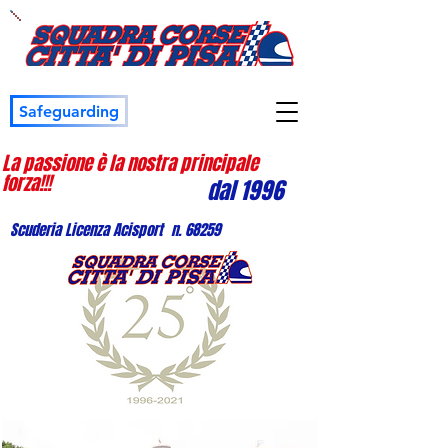
Safeguarding
La passione è la nostra principale
forza!!!
dal 1996
Scuderia Licenza Acisport n. 68259