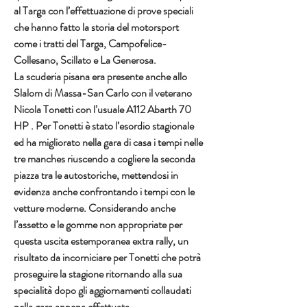
al Targa con l’effettuazione di prove speciali 
che hanno fatto la storia del motorsport 
come i tratti del Targa, Campofelice-
Collesano, Scillato e La Generosa.
La scuderia pisana era presente anche allo 
Slalom di Massa-San Carlo con il veterano 
Nicola Tonetti con l’usuale A112 Abarth 70 
HP . Per Tonetti è stato l’esordio stagionale 
ed ha migliorato nella gara di casa i tempi nelle 
tre manches riuscendo a cogliere la seconda 
piazza tra le autostoriche, mettendosi in 
evidenza anche confrontando i tempi con le 
vetture moderne. Considerando anche 
l’assetto e le gomme non appropriate per 
questa uscita estemporanea extra rally, un 
risultato da incorniciare per Tonetti che potrà 
proseguire la stagione ritornando alla sua 
specialità dopo gli aggiornamenti collaudati 
nella gara appena effettuata.