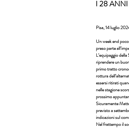
I 28 ANN
Pisa, 14 luglio 202
Un week end poco f
preso parte all’imp
L’equipaggio della 
riprendere un buon 
primo tratto cronom
rottura dell’altern
essersi ritirati qu
nelle stagione scor
prossimo appunta
Sicuramente Matteo
previsto a settemb
indicazioni sul co
Nel frattempo il so