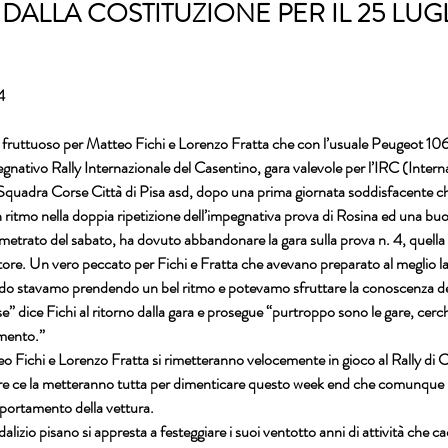
I DALLA COSTITUZIONE PER IL 25 LUG
4
ruttuoso per Matteo Fichi e Lorenzo Fratta che con l’usuale Peugeot 106
egnativo Rally Internazionale del Casentino, gara valevole per l’IRC (Intern
Squadra Corse Città di Pisa asd, dopo una prima giornata soddisfacente che 
ritmo nella doppia ripetizione dell’impegnativa prova di Rosina ed una buo
etrato del sabato, ha dovuto abbandonare la gara sulla prova n. 4, quella d
atore. Un vero peccato per Fichi e Fratta che avevano preparato al meglio la
ando stavamo prendendo un bel ritmo e potevamo sfruttare la conoscenza del
se” dice Fichi al ritorno dalla gara e prosegue “purtroppo sono le gare, cerch
mento.”
 Fichi e Lorenzo Fratta si rimetteranno velocemente in gioco al Rally di 
re ce la metteranno tutta per dimenticare questo week end che comunque ha
mportamento della vettura.
dalizio pisano si appresta a festeggiare i suoi ventotto anni di attività che 