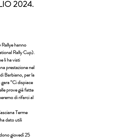
LIO 2024.
 Rallye hanno 
ational Rally Cup). 
li ha visti 
na prestazione nel 
i Barbiano, per la 
 gara “Ci dispiace 
le prove già fatte 
eremo di rifarci al 
Casciana Terme 
 dato utili 
cadono giovedì 25 