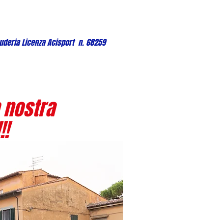
uderia Licenza Acisport n. 68259
 nostra
!!