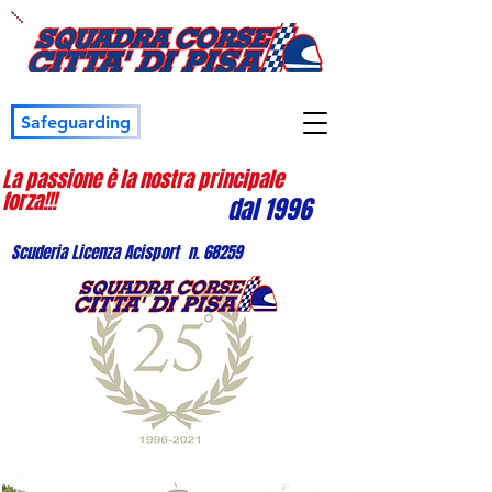
Safeguarding
La passione è la nostra principale
forza!!!
dal 1996
Scuderia Licenza Acisport n. 68259