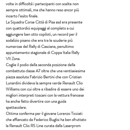
volte in difficoltà i partecipanti con scelte non 
sempre ottimali, ma che hanno reso ancor più 
incerto l’esito finale.
La Squadra Corse Città di Pisa asd era presente 
con quattordici equipaggi al completo a cui 
aggiungere ben otto copiloti, un record per il 
sodalizio pisano che era tra le scuderie più 
numerose del Rally di Casciana, penultimo 
appuntamento stagionale di Coppa Italia Rally
VII Zona.
Coglie il podio della seconda posizione della 
combattuta classe A7 oltre che una ventiseiesima 
piazza assoluta Fabrizio Bertini che con Cristian 
Lunardini divideva la sempre verde Renault Clio 
Williams con cui oltre a ribadire di essere uno dei 
migliori interpreti toscani con la vettura francese 
ha anche fatto divertire con una guida 
spettacolare.
Ottima conferma per il giovane Lorenzo Ticciati 
che affiancato da Federico Buglisi ha ben sfruttato 
la Renault Clio RS Line curata dalla Laserprom 