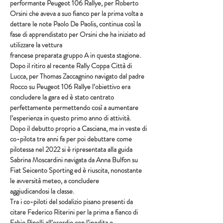
performante Peugeot 106 Rallye, per Roberto 
Orsini che aveva a suo fianco per la prima volta a 
dettare le note Paolo De Paolis, continua così la 
fase di apprendistato per Orsini che ha iniziato ad 
utilizzare la vettura
francese preparata gruppo A in questa stagione.
Dopo il ritiro al recente Rally Coppa Città di 
Lucca, per Thomas Zaccagnino navigato dal padre 
Rocco su Peugeot 106 Rallye l’obiettivo era 
concludere la gara ed è stato centrato 
perfettamente permettendo così a aumentare 
l’esperienza in questo primo anno di attività.
Dopo il debutto proprio a Casciana, ma in veste di 
co-pilota tre anni fa per poi debuttare come 
pilotessa nel 2022 si è ripresentata alla guida 
Sabrina Moscardini navigata da Anna Bulfon su 
Fiat Seicento Sporting ed è riuscita, nonostante 
le avversità meteo, a concludere
aggiudicandosi la classe.
Tra i co-piloti del sodalizio pisano presenti da 
citare Federico Riterini per la prima a fianco di 
Fabio Pinelli all’esordio con l’inedita e 