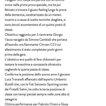
crono nella prima prova speciale, ma ha poi 
faticato a trovare il giusto feeling lungo le prove 
della domenica, caratterizzate da un meteo 
incerto e a causa di scelte tecniche sbagliate, si 
sono dovuti accontentare di un quinto posto di 
classe.
Obiettivo raggiunto per il rientrante Giorgio 
Vacca navigato da Simona Cambiali che portava 
all’esordio una fiammante Citroen C2 il cui 
allestimento è stato completato pochi giorni 
prima della gara.
L’obiettivo era quello di fare chilometri per 
testare la macchina e conoscerla oltretutto 
cogliendo la quarta piazza di classe.
Conferma la posizione dello scorso anno il giovane 
Luca Trovarelli affiancato dall’esperto Umberto 
Butelli che, con la Fiat Seicento Sporting curata 
dai Fratelli Selmi, ha colto la terza posizione di 
classe con tempi parziali sempre nelle zone alte di 
categoria.
Ottima performance per Fabrizio Orsini e Giusy 