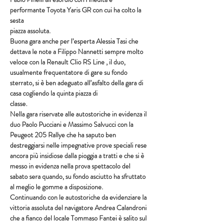
performante Toyota Yaris GR con cui ha colto la 
sesta
piazza assoluta.
Buona gara anche per l’esperta Alessia Tasi che 
dettava le note a Filippo Nannetti sempre molto 
veloce con la Renault Clio RS Line , il duo, 
usualmente frequentatore di gare su fondo 
sterrato, si è ben adeguato all’asfalto della gara di 
casa cogliendo la quinta piazza di
classe.
Nella gara riservate alle autostoriche in evidenza il 
duo Paolo Pucciani e Massimo Salvucci con la 
Peugeot 205 Rallye che ha saputo ben 
destreggiarsi nelle impegnative prove speciali rese 
ancora più insidiose dalla pioggia a tratti e che si è 
messo in evidenza nella prova spettacolo del 
sabato sera quando, su fondo asciutto ha sfruttato 
al meglio le gomme a disposizione.
Continuando con le autostoriche da evidenziare la 
vittoria assoluta del navigatore Andrea Calandroni 
che a fianco del locale Tommaso Fantei è salito sul 