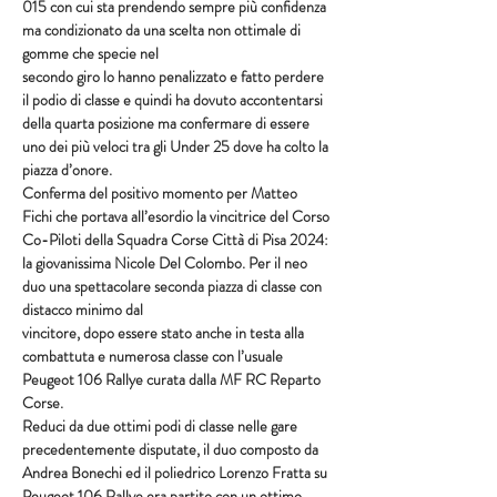
015 con cui sta prendendo sempre più confidenza 
ma condizionato da una scelta non ottimale di 
gomme che specie nel
secondo giro lo hanno penalizzato e fatto perdere 
il podio di classe e quindi ha dovuto accontentarsi 
della quarta posizione ma confermare di essere 
uno dei più veloci tra gli Under 25 dove ha colto la 
piazza d’onore.
Conferma del positivo momento per Matteo 
Fichi che portava all’esordio la vincitrice del Corso 
Co-Piloti della Squadra Corse Città di Pisa 2024: 
la giovanissima Nicole Del Colombo. Per il neo 
duo una spettacolare seconda piazza di classe con 
distacco minimo dal
vincitore, dopo essere stato anche in testa alla 
combattuta e numerosa classe con l’usuale 
Peugeot 106 Rallye curata dalla MF RC Reparto 
Corse.
Reduci da due ottimi podi di classe nelle gare 
precedentemente disputate, il duo composto da 
Andrea Bonechi ed il poliedrico Lorenzo Fratta su 
Peugeot 106 Rallye era partito con un ottimo 