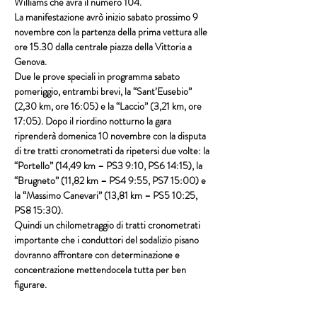
Williams che avrà il numero 104.
La manifestazione avrò inizio sabato prossimo 9 
novembre con la partenza della prima vettura alle 
ore 15.30 dalla centrale piazza della Vittoria a 
Genova.
Due le prove speciali in programma sabato 
pomeriggio, entrambi brevi, la “Sant’Eusebio” 
(2,30 km, ore 16:05) e la “Laccio” (3,21 km, ore 
17:05). Dopo il riordino notturno la gara 
riprenderà domenica 10 novembre con la disputa 
di tre tratti cronometrati da ripetersi due volte: la 
“Portello” (14,49 km – PS3 9:10, PS6 14:15), la 
“Brugneto” (11,82 km – PS4 9:55, PS7 15:00) e 
la “Massimo Canevari” (13,81 km – PS5 10:25, 
PS8 15:30).
Quindi un chilometraggio di tratti cronometrati 
importante che i conduttori del sodalizio pisano 
dovranno affrontare con determinazione e 
concentrazione mettendocela tutta per ben 
figurare.