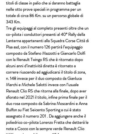
titoli di classe in palio che si daranno battaglia 
nelle otto prove speciali in programma per un 
totale di circa 86 Km. su un percorso globale di 
343 Km.
Tre gli equipaggi al completo presenti oltre che un 
co-pilota i conduttori presenti al 40° Rally della 
Lanterna appartenenti alla Squadra Corse Città di 
Pisa asd, con il numero 126 partirà l’equipaggio 
composto da Stefano Mazzotti e Giancarlo Dolfi 
con la Renault Twingo RS che è ritornato dopo 
alcuni anni d’inattività diretta è ritornato a 
correre riuscendo ad aggiudicarsi il titolo di zona, 
n. 148 invece per il duo composto da Gianluca 
Marchi e Michele Salotti invece con l’usuale 
Renault Clio RS che ritorna alla finale, dopo aver 
sfiorato nel 2021 il titolo, infine prima finale per il 
duo rosa composto da Sabrina Moscardini e Anna 
Bulfon su Fiat Seicento Sporting a cui è stato 
assegnato il numero 201 . Da aggiungere anche il 
poliedrico co-pilota Lorenzo Fratta che detterà le 
note a Cocco con la sempre verde Renault Clio 