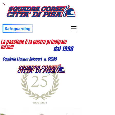
Safeguarding
La passione è la nostra principale
forza!!!
dal 1996
Scuderia Licenza Acisport n. 68259