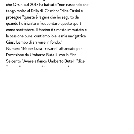
che Orsini dal 2017 ha battuto “non nascondo che 
tengo molto al Rally di  Casciana “dice Orsini e 
prosegue “questa è la gara che ho seguito da 
quando ho iniziato a frequentare questo sport 
come spettatore. Il fascino è rimasto immutato e 
la passione pure, contiamo io e la mia navigatrice 
Giusy Lembo di arrivare in fondo.”
Numero 116 per Luca Trovarelli affiancato per 
l’occasione da Umberto Butelli  con la Fiat 
Seicento “Avere a fianco Umberto Butelli “dice 
Trovarelli e prosegue “è una garanzia, la sua 
grande esperienza su qualsiasi vettura e fondo 
potrà darmi veramente un grosso aiuto per 
conoscere i meccanismi di questo favoloso sport.”
Equipaggio tutto rosa quello composto da Sabrina 
Moscardini che sarà navigata dalla figlia Martina 
Micheloni a cui è stato attribuito il numero 118. 
Oltretutto quest’ultima uscita dal corso co-piloti 
2023 della scuderia pisana ed esordirà in questo 
nuovo ruolo proprio al Casciana. “Sono contenta e 
nello stesso tempo un po' in apprensione per 