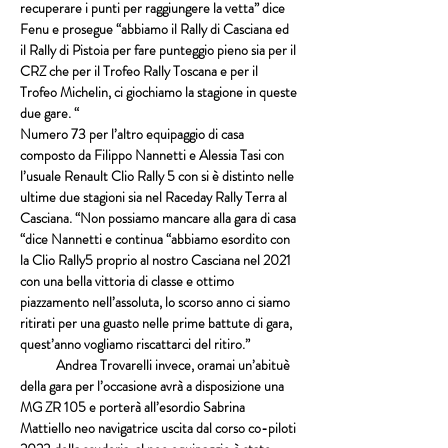
recuperare i punti per raggiungere la vetta” dice 
Fenu e prosegue “abbiamo il Rally di Casciana ed 
il Rally di Pistoia per fare punteggio pieno sia per il 
CRZ che per il Trofeo Rally Toscana e per il 
Trofeo Michelin, ci giochiamo la stagione in queste 
due gare. “
Numero 73 per l’altro equipaggio di casa 
composto da Filippo Nannetti e Alessia Tasi con 
l’usuale Renault Clio Rally 5 con si è distinto nelle 
ultime due stagioni sia nel Raceday Rally Terra al 
Casciana. “Non possiamo mancare alla gara di casa 
“dice Nannetti e continua “abbiamo esordito con 
la Clio Rally5 proprio al nostro Casciana nel 2021 
con una bella vittoria di classe e ottimo 
piazzamento nell’assoluta, lo scorso anno ci siamo 
ritirati per una guasto nelle prime battute di gara, 
quest’anno vogliamo riscattarci del ritiro.”
            Andrea Trovarelli invece, oramai un’abituè 
della gara per l’occasione avrà a disposizione una 
MG ZR 105 e porterà all’esordio Sabrina 
Mattiello neo navigatrice uscita dal corso co-piloti 