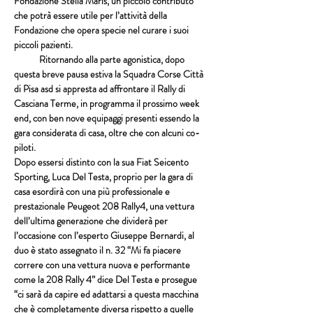
Fondazione Stella Maris, un piccolo contributo 
che potrà essere utile per l’attività della 
Fondazione che opera specie nel curare i suoi 
piccoli pazienti.
            Ritornando alla parte agonistica, dopo 
questa breve pausa estiva la Squadra Corse Città 
di Pisa asd si appresta ad affrontare il Rally di 
Casciana Terme, in programma il prossimo week 
end, con ben nove equipaggi presenti essendo la 
gara considerata di casa, oltre che con alcuni co-
piloti.
Dopo essersi distinto con la sua Fiat Seicento 
Sporting, Luca Del Testa, proprio per la gara di 
casa esordirà con una più professionale e 
prestazionale Peugeot 208 Rally4, una vettura 
dell’ultima generazione che dividerà per 
l’occasione con l’esperto Giuseppe Bernardi, al 
duo è stato assegnato il n. 32 “Mi fa piacere 
correre con una vettura nuova e performante 
come la 208 Rally 4” dice Del Testa e prosegue 
“ci sarà da capire ed adattarsi a questa macchina 
che è completamente diversa rispetto a quelle 