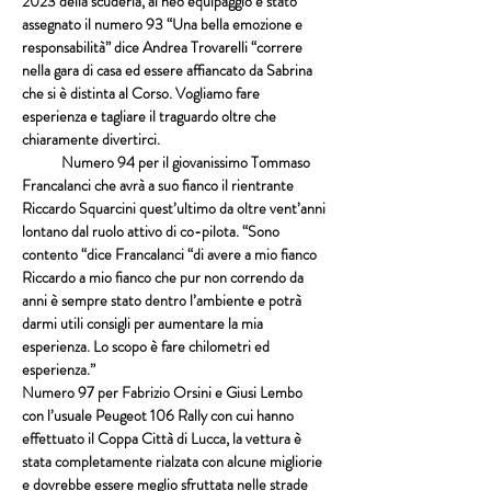
2023 della scuderia, al neo equipaggio è stato 
assegnato il numero 93 “Una bella emozione e 
responsabilità” dice Andrea Trovarelli “correre 
nella gara di casa ed essere affiancato da Sabrina 
che si è distinta al Corso. Vogliamo fare 
esperienza e tagliare il traguardo oltre che 
chiaramente divertirci.
            Numero 94 per il giovanissimo Tommaso 
Francalanci che avrà a suo fianco il rientrante 
Riccardo Squarcini quest’ultimo da oltre vent’anni 
lontano dal ruolo attivo di co-pilota. “Sono 
contento “dice Francalanci “di avere a mio fianco 
Riccardo a mio fianco che pur non correndo da 
anni è sempre stato dentro l’ambiente e potrà 
darmi utili consigli per aumentare la mia 
esperienza. Lo scopo è fare chilometri ed 
esperienza.”
Numero 97 per Fabrizio Orsini e Giusi Lembo 
con l’usuale Peugeot 106 Rally con cui hanno 
effettuato il Coppa Città di Lucca, la vettura è 
stata completamente rialzata con alcune migliorie 
e dovrebbe essere meglio sfruttata nelle strade 