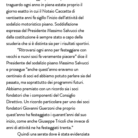
traguardo ogni anno in piena estate proprio il 
giorno esatto in cui il Notaio Caccetta di 
ventisette anni fa sigillo l’inizio dell’attività del 
sodalizio motoristico pisano. Soddisfazione 
espressa dal Presidente Massimo Salvucci che 
dalla costituzione è sempre stato a capo della 
scuderia che si è distinta sia per i risultati sportivi.
            “Ritrovarsi ogni anno per festeggiare con 
vecchi e nuovi soci fa veramente piacere” dice il 
Presidente del sodalizio pisano Massimo Salvucci 
e prosegue “anche quest’anno eravamo un 
centinaio di soci ed abbiamo potuto parlare sia del 
passato, ma soprattutto dei programmi futuri. 
Abbiamo premiato con un ricordo sia i soci 
fondatori che i componenti del Consiglio 
Direttivo. Un ricordo particolare per uno dei soci 
fondatori Giovanni Guerzoni che proprio 
quest’anno ha festeggiato i quarant’anni dal suo 
inizio, come anche Giuseppe Tricoli che invece di 
anni di attività ne ha festeggiati trenta.”
            Quindi una serata dove è stata evidenziata 