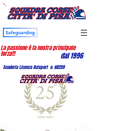
Safeguarding
La passione è la nostra principale
forza!!!
dal 1996
Scuderia Licenza Acisport n. 68259