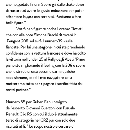
che ho guidato finora. Spero già dallo shake down 
di riuscire ad avere le giuste indicazioni per poter 
affrontare la gara con serenità. Puntiamo a fare 
bella figura.”
            Vorrà ben figurare anche Lorenzo Ticciati 
che con alle note Simone Brachi ritroverà la 
 Peugeot 208  ed avrà il numero39 -sulle 
fiancate. Per lui una stagione in cui sta prendendo 
confidenza con la vettura francese e dove ha colto 
la vittoria nell’under 25 al Rally degli Abeti “Piano 
piano sto migliorando il feeling con la 208 e spero 
che le strade di casa possano darmi qualche 
soddisfazione, io ed il mio navigatore ce la 
metteremo tutta per ripagare i sacrifici fatta dai 
nostri partner.”
Numero 55 per Ruben Fenu navigato 
dall’esperto Giovanni Guerzoni con l’usuale 
Renault Clio RS con cui il duo è attualmente 
terzo di categoria nel CRZ pur con solo due 
risultati utili. “ Lo scopo nostro è cercare di 