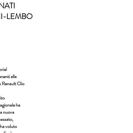
NATI
NI-LEMBO
rial
nenti alla
u Renault Clio
ito
stagionale ha
una nuova
passato,
, ha voluto