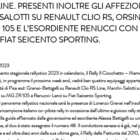
LINE. PRESENTI INOLTRE GLI AFFEZIO
ALOTTI SU RENAULT CLIO RS, ORSI
 105 E L’ESORDIENTE RENUCCI CON
 FIAT SEICENTO SPORTING.
 2023
to stagionale rallystico 2023 in calendario, il Rally Il Ciocchetto – Memo
t, in programma il prossimo week end, vedrà ben quattro equipaggi apparte
à di Pisa asd: Granai-Battigalli su Renault Clio RS Line, Marchi-Salotti s
su MG ZR 105 e Renucci-Lenzi su Fiat Seicento Sporting.
l panorama rallystico nazionale sarà la presenza di Lorenzo Granai nell’insol
pluricampione italiano co-pilota rally in occasione dell’ultimo e gioioso rally 
alla guida affiancato dalla giovanissima ed esordiente Alessia Battigalli su 
e, al duo è stato assegnato il numero 48. Il conduttore senese si è già, nel 
 e ad oltre dieci anni dalla sua ultima gara, il Rally della Fettunta del 2010