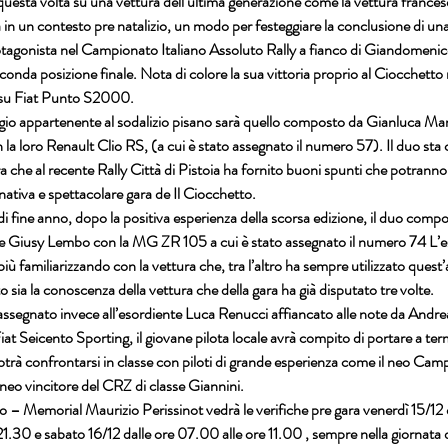
 questa volta su una vettura dell’ultima generazione come la vettura france
in un contesto pre natalizio, un modo per festeggiare la conclusione di un
otagonista nel Campionato Italiano Assoluto Rally a fianco di Giandomeni
seconda posizione finale. Nota di colore la sua vittoria proprio al Ciocchetto
a su Fiat Punto S2000.
gio appartenente al sodalizio pisano sarà quello composto da Gianluca Mar
 la loro Renault Clio RS, (a cui è stato assegnato il numero 57). Il duo st
ra che al recente Rally Città di Pistoia ha fornito buoni spunti che potranno
gnativa e spettacolare gara de Il Ciocchetto.
di fine anno, dopo la positiva esperienza della scorsa edizione, il duo comp
e Giusy Lembo con la MG ZR 105 a cui è stato assegnato il numero 74 L’es
iù familiarizzando con la vettura che, tra l’altro ha sempre utilizzato quest
o sia la conoscenza della vettura che della gara ha già disputato tre volte.
ssegnato invece all’esordiente Luca Renucci affiancato alle note da Andre
Fiat Seicento Sporting, il giovane pilota locale avrà compito di portare a ter
otrà confrontarsi in classe con piloti di grande esperienza come il neo Camp
neo vincitore del CRZ di classe Giannini.
tto – Memorial Maurizio Perissinot vedrà le verifiche pre gara venerdì 15/12 
21.30 e sabato 16/12 dalle ore 07.00 alle ore 11.00 , sempre nella giornata d