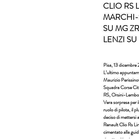
CLIO RS 
MARCHI-S
SU MG ZR
LENZI SU
Pisa, 13 dicembre
L’ultimo appuntamen
Maurizio Perissino
Squadra Corse Citt
RS, Orsini-Lembo 
Vera sorpresa per i
ruolo di pilota, il 
deciso di mettersi 
Renault Clio Rs Lin
cimentato alla guida