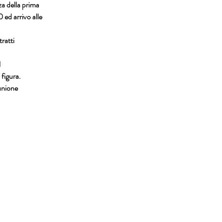
za della prima
 ed arrivo alle
tratti
l
 figura.
unione