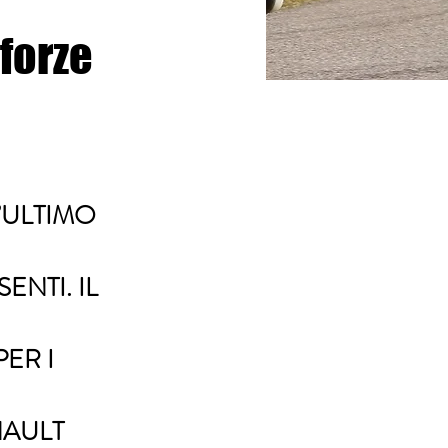
 forze
’ULTIMO
NTI. IL
ER I
NAULT