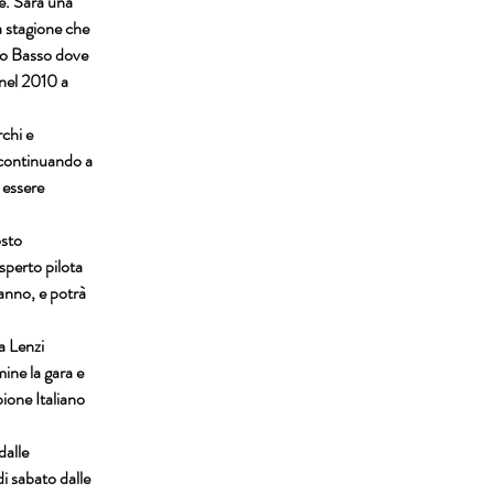
se. Sarà una
a stagione che
co Basso dove
 nel 2010 a
chi e
a continuando a
 essere
osto
perto pilota
’anno, e potrà
a Lenzi
mine la gara e
ione Italiano
dalle
i sabato dalle