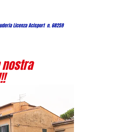
uderia Licenza Acisport n. 68259
 nostra
!!