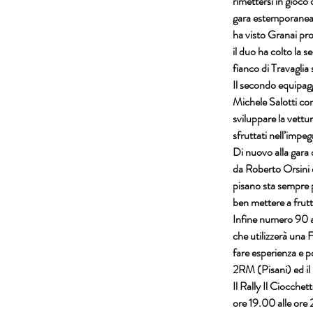
rimettersi in gioco
gara estemporanea 
ha visto Granai pr
il duo ha colto la 
fianco di Travagli
Il secondo equipag
Michele Salotti con
sviluppare la vettu
sfruttati nell’impe
Di nuovo alla gara 
da Roberto Orsini 
pisano sta sempre p
ben mettere a frutt
Infine numero 90 a
che utilizzerà una 
fare esperienza e p
2RM (Pisani) ed il 
Il Rally Il Ciocche
ore 19.00 alle ore 