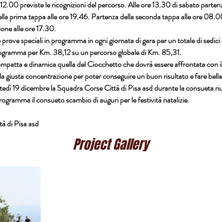
12.00 previste le ricognizioni del percorso. Alle ore 13.30 di sabato parten
ella prima tappa alle ore 19.46. Partenza della seconda tappa alle ore 08.00
one alle ore 17.30.
prove speciali in programma in ogni giornata di gara per un totale di sedici 
ogramma per Km. 38,12 su un percorso globale di Km. 85,31.
mpatta e dinamica quella del Ciocchetto che dovrà essere affrontata con i
la giusta concentrazione per poter conseguire un buon risultato e fare bella
edì 19 dicembre la Squadra Corse Città di Pisa asd durante la consueta ri
rogramma il consueto scambio di auguri per le festività natalizie.
à di Pisa asd
Project Gallery