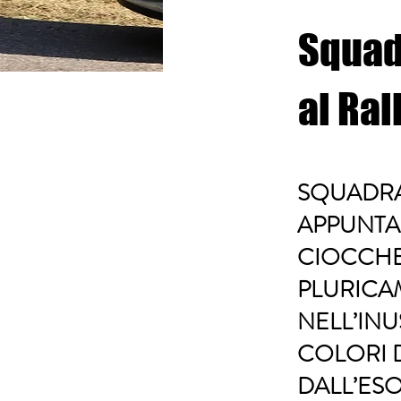
Squadr
al Ral
SQUADRA 
APPUNTAM
CIOCCHET
PLURICA
NELL’INU
COLORI 
DALL’ESO