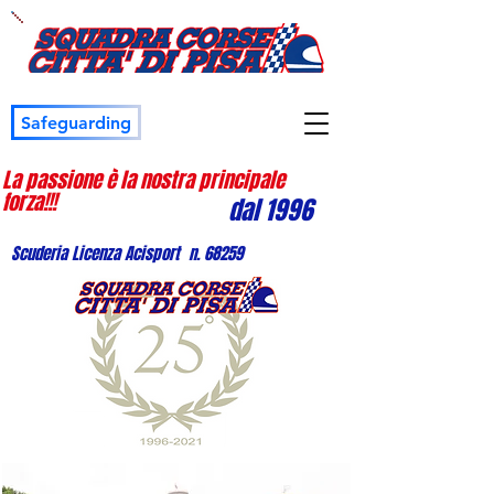
Safeguarding
La passione è la nostra principale
forza!!!
dal 1996
Scuderia Licenza Acisport n. 68259