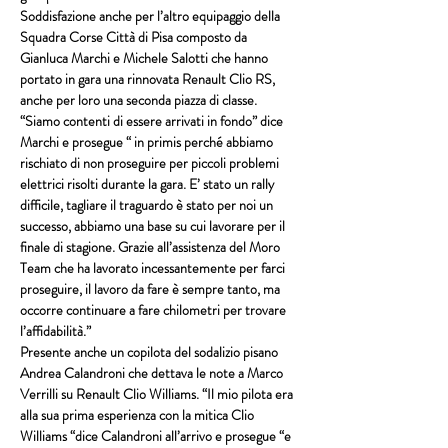
Soddisfazione anche per l’altro equipaggio della 
Squadra Corse Città di Pisa
 composto da 
Gianluca Marchi 
e 
Michele Salotti
 che hanno 
portato in gara una rinnovata 
Renault Clio RS
, 
anche per loro una seconda piazza di classe. 
“Siamo contenti di essere arrivati in fondo” dice 
Marchi e prosegue “ in primis perché abbiamo 
rischiato di non proseguire per piccoli problemi 
elettrici risolti durante la gara. E’ stato un rally 
difficile, tagliare il traguardo è stato per noi un 
successo, abbiamo una base su cui lavorare per il 
finale di stagione. Grazie all’assistenza del 
Moro 
Team
 che ha lavorato incessantemente per farci 
proseguire, il lavoro da fare è sempre tanto, ma 
occorre continuare a fare chilometri per trovare 
l’affidabilità.”
Presente anche un copilota del sodalizio pisano 
Andrea Calandroni
 che dettava le note a 
Marco 
Verrilli 
su 
Renault Clio Williams
. “Il mio pilota era 
alla sua prima esperienza con la mitica Clio 
Williams “dice 
Calandroni
 all’arrivo e prosegue “e 