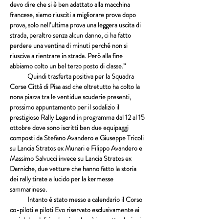
devo dire che si è ben adattato alla macchina 
francese, siamo riusciti a migliorare prova dopo 
prova, solo nell’ultima prova una leggera uscita di 
strada, peraltro senza alcun danno, ci ha fatto 
perdere una ventina di minuti perché non si 
riusciva a rientrare in strada. Però alla fine 
abbiamo colto un bel terzo posto di classe.”
            Quindi trasferta positiva per la 
Squadra 
Corse Città di Pisa asd
 che oltretutto ha colto la 
nona piazza tra le ventidue scuderie presenti, 
prossimo appuntamento per il sodalizio il 
prestigioso Rally Legend in programma dal 12 al 15 
ottobre dove sono iscritti ben due equipaggi 
composti da 
Stefano Avandero
 e 
Giuseppe Tricoli
su 
Lancia Stratos ex Munari
 e 
Filippo Avandero
 e 
Massimo Salvucci 
invece su 
Lancia Stratos ex 
Darniche
, due vetture che hanno fatto la storia 
dei rally tirate a lucido per la kermesse 
sammarinese.
            Intanto è stato messo a calendario il 
Corso 
co-piloti e piloti Evo
 riservato esclusivamente ai 