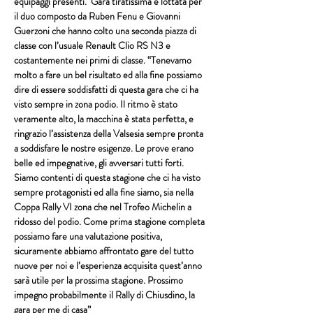
equipaggi presenti.  Gara tiratissima e lottata per 
il duo composto da 
Ruben Fenu
 e 
Giovanni 
Guerzoni
 che hanno colto una seconda piazza di 
classe con l’usuale 
Renault Clio RS N3
 e 
costantemente nei primi di classe. “Tenevamo 
molto a fare un bel risultato ed alla fine possiamo 
dire di essere soddisfatti di questa gara che ci ha 
visto sempre in zona podio. Il ritmo è stato 
veramente alto, la macchina è stata perfetta, e 
ringrazio l’assistenza della Valsesia sempre pronta 
a soddisfare le nostre esigenze. Le prove erano 
belle ed impegnative, gli avversari tutti forti.  
Siamo contenti di questa stagione che ci ha visto 
sempre protagonisti ed alla fine siamo, sia nella 
Coppa Rally VI zona
 che nel Trofeo Michelin a 
ridosso del podio. Come prima stagione completa 
possiamo fare una valutazione positiva, 
sicuramente abbiamo affrontato gare del tutto 
nuove per noi e l’esperienza acquisita quest’anno 
sarà utile per la prossima stagione. Prossimo 
impegno probabilmente il 
Rally di Chiusdino
, la 
gara per me di casa”