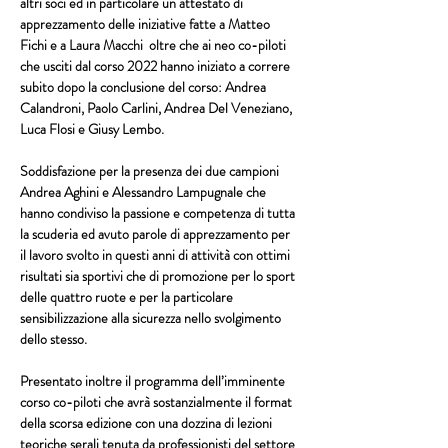
altri soci ed in particolare un attestato di 
apprezzamento delle iniziative fatte a 
Matteo 
Fichi 
e a
 Laura Macchi
  oltre che ai neo co-piloti 
che usciti dal corso 2022 hanno iniziato a correre 
subito dopo la conclusione del corso: 
Andrea 
Calandroni, Paolo Carlini, Andrea Del Veneziano, 
Luca Flosi
 e 
Giusy Lembo.
Soddisfazione per la presenza dei due campioni 
Andrea Aghini
 e 
Alessandro Lampugnale
 che 
hanno condiviso la passione e competenza di tutta 
la scuderia ed avuto parole di apprezzamento per 
il lavoro svolto in questi anni di attività con ottimi 
risultati sia sportivi che di promozione per lo sport 
delle quattro ruote e per la particolare 
sensibilizzazione alla sicurezza nello svolgimento 
dello stesso.
Presentato inoltre il programma dell’imminente 
corso co-piloti che avrà sostanzialmente il format 
della scorsa edizione con una dozzina di lezioni 
teoriche serali tenuta da professionisti del settore 