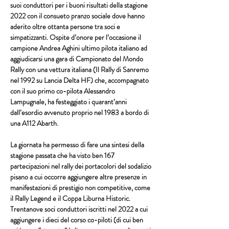
suoi conduttori per i buoni risultati della stagione 
2022 con il consueto pranzo sociale dove hanno 
aderito oltre ottanta persone tra soci e 
simpatizzanti. Ospite d’onore per l’occasione il 
campione 
Andrea Aghini
 ultimo pilota italiano ad 
aggiudicarsi una gara di 
Campionato del Mondo 
Rally
 con una vettura italiana (Il 
Rally di Sanremo
nel 1992 su 
Lancia Delta HF
) che, accompagnato 
con il suo primo co-pilota 
Alessandro 
Lampugnale
, ha festeggiato i quarant’anni 
dall’esordio avvenuto proprio nel 1983 a bordo di 
una 
A112 Abarth
.
La giornata ha permesso di fare una sintesi della 
stagione passata che ha visto ben 167 
partecipazioni nel rally dei portacolori del sodalizio 
pisano a cui occorre aggiungere altre presenze in 
manifestazioni di prestigio non competitive, come 
il 
Rally Legend
 e il 
Coppa Liburna Historic.
Trentanove soci conduttori iscritti nel 2022 a cui 
aggiungere i dieci del corso co-piloti (di cui ben 