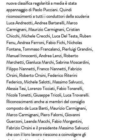
nuova classifica regolarità a media è stata 
appannaggio di 
Paolo Pucciani
. Quindi 
riconoscimenti a tutti i conduttori della scuderia 
Luca Andreotti, Andrea Bartarelli, Marco 
Carmignani, Maurizio Carmignani, Cristian 
Chicchi, Michele Crecchi, Luca Del Testa, Ruben 
Fenu, Andrea Ferroni, Fabio Fichi, Nicholas 
Fontana, Tommaso Francalanci, Pierluigi Grandini, 
Manuel Innocenti, Andrea Lenzi, Roberto 
Marchetti, Gianluca Marchi, Sabrina Moscardini, 
Filippo Nannetti, Franco Nannetti, Fabrizio 
Orsini, Roberto Orsini, Federico Riterini 
Federico, Michele
Salotti, Massimo Salvucci, 
Alessia Tasi, Lorenzo Ticciati, Fabio Tonarelli, 
Nicola Tonetti, Giuseppe Tricoli, Luca Trovarelli
. 
Riconoscimenti anche ai membri del consiglio 
composto da 
Luca Banti, Maurizio Carmignani, 
Marco Carmignani, Piero Falorni, Giovanni 
Guerzoni, Leanda Macchi, Fabio Morgantini, 
Fabrizio Orsini
 e il presidente 
Massimo Salvucci
che con il loro lavoro riescono a coinvolgere gli 