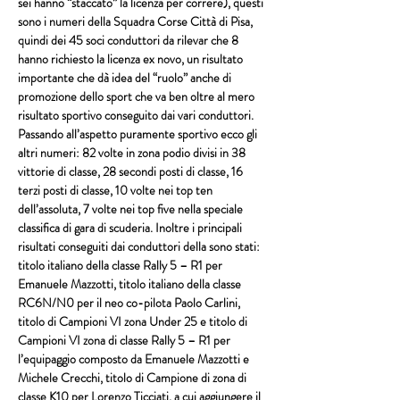
sei hanno “staccato” la licenza per correre), questi 
sono i numeri della 
Squadra Corse Città di Pisa
, 
quindi dei 45 soci conduttori da rilevar che 8 
hanno richiesto la licenza ex novo, un risultato 
importante che dà idea del “ruolo” anche di 
promozione dello sport che va ben oltre al mero 
risultato sportivo conseguito dai vari conduttori. 
Passando all’aspetto puramente sportivo ecco gli 
altri numeri: 82 volte in zona podio divisi in 38 
vittorie di classe, 28 secondi posti di classe, 16 
terzi posti di classe, 10 volte nei top ten 
dell’assoluta, 7 volte nei top five nella speciale 
classifica di gara di scuderia. Inoltre i principali 
risultati conseguiti dai conduttori della
sono stati: 
titolo italiano della classe Rally 5 – R1 per 
Emanuele Mazzotti
, titolo italiano della classe 
RC6N/N0 per il neo co-pilota 
Paolo Carlini,
titolo di Campioni VI zona Under 25 e titolo di 
Campioni VI zona di classe Rally 5 – R1 per 
l’equipaggio composto da 
Emanuele Mazzotti e 
Michele Crecchi
, titolo di Campione di zona di 
classe K10 per 
Lorenzo Ticciati
, a cui aggiungere il 