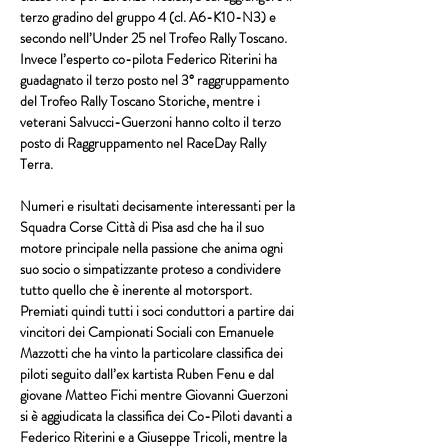
terzo gradino del gruppo 4 (cl. A6-K10-N3) e 
secondo nell’Under 25 nel Trofeo Rally Toscano. 
Invece l’esperto co-pilota 
Federico Riterini
 ha 
guadagnato il terzo posto nel 3° raggruppamento 
del Trofeo Rally Toscano Storiche, mentre i 
veterani 
Salvucci-Guerzoni
 hanno colto il terzo 
posto di Raggruppamento nel RaceDay Rally 
Terra.
Numeri e risultati decisamente interessanti per la 
Squadra Corse Città di Pisa asd
 che ha il suo 
motore principale nella passione che anima ogni 
suo socio o simpatizzante proteso a condividere 
tutto quello che è inerente al motorsport. 
Premiati quindi tutti i soci conduttori a partire dai 
vincitori dei Campionati Sociali con 
Emanuele 
Mazzotti
 che ha vinto la particolare classifica dei 
piloti seguito dall’ex kartista 
Ruben Fenu
 e dal 
giovane 
Matteo Fichi
 mentre 
Giovanni Guerzoni
si è aggiudicata la classifica dei Co-Piloti davanti a 
Federico Riterini
 e a 
Giuseppe Tricoli
, mentre la 