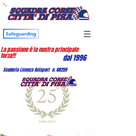
Safeguarding
La passione è la nostra principale
forza!!!
dal 1996
Scuderia Licenza Acisport n. 68259