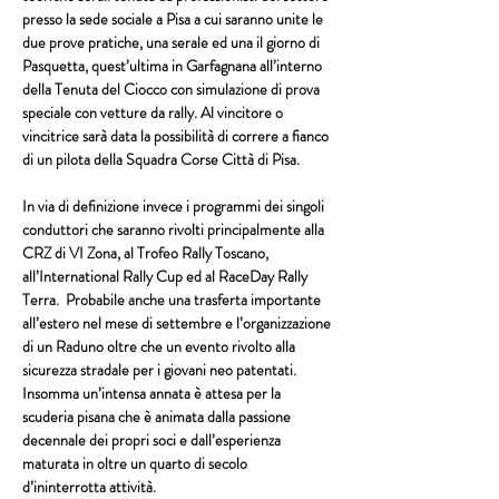
presso la sede sociale a Pisa a cui saranno unite le 
due prove pratiche, una serale ed una il giorno di 
Pasquetta, quest’ultima in Garfagnana all’interno 
della 
Tenuta del Ciocco
 con simulazione di prova 
speciale con vetture da rally. Al vincitore o 
vincitrice sarà data la possibilità di correre a fianco 
di un pilota della 
Squadra Corse Città di Pisa
.
In via di definizione invece i programmi dei singoli 
conduttori che saranno rivolti principalmente alla 
CRZ di VI Zona
, al 
Trofeo Rally Toscano
, 
all’International Rally Cup
 ed al 
RaceDay Rally 
Terra
.  Probabile anche una trasferta importante 
all’estero nel mese di settembre e l’organizzazione 
di un Raduno oltre che un evento rivolto alla 
sicurezza stradale per i giovani neo patentati. 
Insomma un’intensa annata è attesa per la 
scuderia pisana che è animata dalla passione 
decennale dei propri soci e dall’esperienza 
maturata in oltre un quarto di secolo 
d’ininterrotta attività.