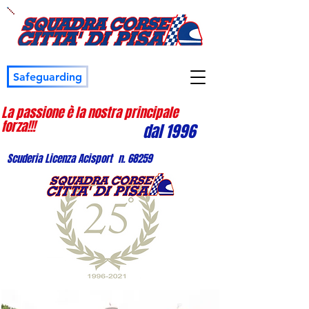
Safeguarding
La passione è la nostra principale
forza!!!
dal 1996
Scuderia Licenza Acisport n. 68259