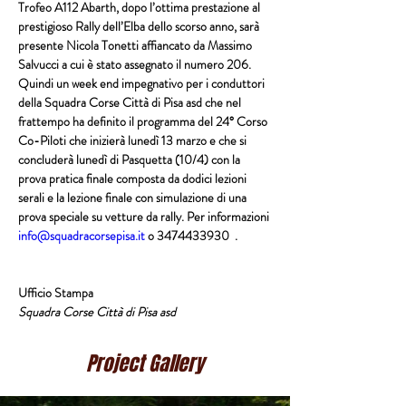
Trofeo A112 
Abarth, dopo l’ottima prestazione al 
prestigioso Rally dell’Elba dello scorso anno, sarà 
presente 
Nicola Tonetti 
affiancato da 
Massimo 
Salvucci
 a cui è stato assegnato il numero 206.
Quindi un week end impegnativo per i conduttori 
della 
Squadra Corse Città di Pisa asd
 che nel 
frattempo ha definito il programma del 
24° Corso 
Co-Piloti 
che inizierà lunedì 13 marzo e che si 
concluderà lunedì di 
Pasquetta
 (10/4) con la 
prova pratica finale composta da dodici lezioni 
serali e la lezione finale con simulazione di una 
prova speciale su vetture da rally. Per informazioni 
info@squadracorsepisa.it
 o 3474433930  .
Ufficio Stampa
Squadra Corse Città di Pisa asd
Project Gallery