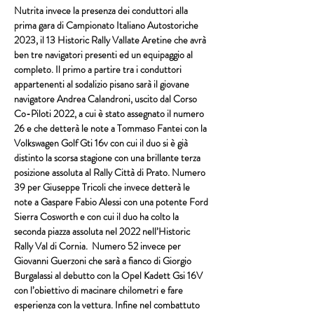
Nutrita invece la presenza dei conduttori alla 
prima gara di Campionato Italiano Autostoriche 
2023, il 
13 Historic Rally Vallate Aretine
 che avrà 
ben tre navigatori presenti ed un equipaggio al 
completo. Il primo a partire tra i conduttori 
appartenenti al sodalizio pisano sarà il giovane 
navigatore 
Andrea Calandroni
, uscito dal 
Corso 
Co-Piloti 2022
, a cui è stato assegnato il numero 
26 e che detterà le note a Tommaso Fantei con la 
Volkswagen Golf Gti 16v
 con cui il duo si è già 
distinto la scorsa stagione con una brillante terza 
posizione assoluta al 
Rally Città di Prato
. Numero 
39 per 
Giuseppe Tricoli
 che invece detterà le 
note a 
Gaspare Fabio Alessi
 con una potente 
Ford 
Sierra Cosworth
 e con cui il duo ha colto la 
seconda piazza assoluta nel 2022 
nell’Historic 
Rally Val di Cornia
.  Numero 52 invece per 
Giovanni Guerzoni
 che sarà a fianco di 
Giorgio 
Burgalassi
 al debutto con la 
Opel Kadett Gsi 16V
con l’obiettivo di macinare chilometri e fare 
esperienza con la vettura. Infine nel combattuto 