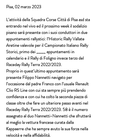
Pisa, 02 marzo 2023
L’attività della 
Squadra Corse Città di Pisa asd
 sta 
entrando nel vivo ed il prossimo week il sodalizio 
pisano sarà presente con i suoi conduttori in due 
appuntamenti rallystici: 
l’Historic Rally Vallate 
Aretine
 valevole per il 
Campionato Italiano Rally 
Storici
, primo dei _____ appuntamenti in 
calendario e il 
Rally di Foligno
 invece terzo del 
Raceday Rally Terra 2022/2023
.
Proprio in quest’ultimo appuntamento sarà 
presente 
Filippo Nannetti
 navigato per 
l’occasione dal padre 
Franco
 con l’usuale 
Renault 
Clio RS Line
 con cui sta sempre più prendendo 
confidenza e con cui ha colto la seconda piazza di 
classe oltre che fare un ulteriore passo avanti nel 
Raceday Rally Terra 2022/2023. 58 è il numero 
assegnato al duo Nannetti-Nannetti che sfrutterà 
al meglio la vettura francese curata dalla 
Kappaerre
 che ha sempre avuto la sua forza nella 
velocità e nella affidabilità.