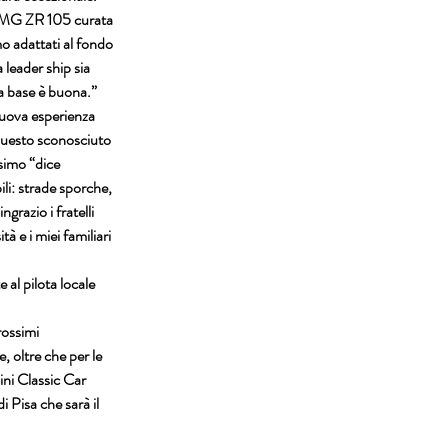
le MG ZR 105 curata 
mo adattati al fondo 
 leader ship sia 
a base è buona.”
 nuova esperienza 
questo sconosciuto 
simo “dice 
ili: strade sporche, 
grazio i fratelli 
 e i miei familiari 
 al pilota locale 
rossimi 
 oltre che per le 
ni Classic Car 
Pisa che sarà il 