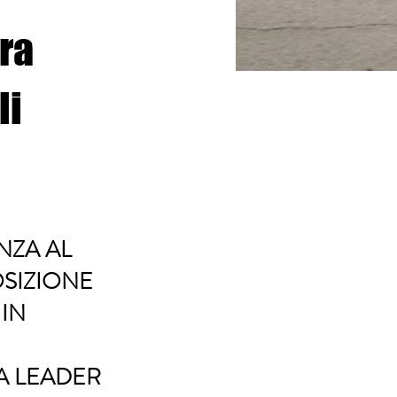
ra
li
NZA AL
OSIZIONE
 IN
A LEADER