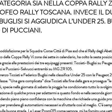
CATEGORIA SIA NELLA COPPA RALLY 
ROFEO RALLY TOSCANA. INVECE IL 
-BUGLISI SI AGGIUDICA L’UNDER 25.
DI PUCCIANI.
oddisfazione per la Squadra Corse Città di Pisa asd che al Rally degli Abeti
della Coppa Rally Vi zona dei sette in calendario, ha colto la sesta posizio
e grazie alle prestazioni dei tre equipaggi presenti: Ticciati-Buglisi su Peu
i e Pucciani-Salvucci entrambi su MG ZR 105.
 di Lorenzo Ticciati e Federico Buglisi nella classifica Under 25 con la Peugeot
lasse. “Una gara complicata“ dice Ticciati alla fine della gara e prosegue “le 
li, specie nella giornata di sabato la pioggia ha condizionato tutto lo svolgim
uazione di qualche prova per adattarmi a questo fondo e nella seconda giorn
endendo piano piano confidenza con la macchina che richiede una guida prof
 per prendere gli automatismi necessari e sfruttarla così al meglio. C’è semp
sulla buona strada. La Laser Prom015 come sempre, mi ha fornito una vett