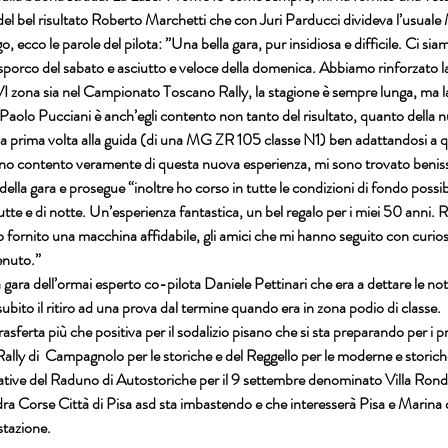
atto del bel risultato Roberto Marchetti che con Juri Parducci divideva l’usua
o, ecco le parole del pilota: ”Una bella gara, pur insidiosa e difficile. Ci sia
e sporco del sabato e asciutto e veloce della domenica. Abbiamo rinforzato la
VI zona sia nel Campionato Toscano Rally, la stagione è sempre lunga, ma l
ente Paolo Pucciani è anch’egli contento non tanto del risultato, quanto della
 la prima volta alla guida (di una MG ZR 105 classe N1) ben adattandosi a 
Sono contento veramente di questa nuova esperienza, mi sono trovato benis
 della gara e prosegue “inoltre ho corso in tutte le condizioni di fondo possib
utte e di notte. Un’esperienza fantastica, un bel regalo per i miei 50 anni. Rin
fornito una macchina affidabile, gli amici che mi hanno seguito con curiosità
enuto.”
a la gara dell’ormai esperto co-pilota Daniele Pettinari che era a dettare le note
ubito il ritiro ad una prova dal termine quando era in zona podio di classe.
a trasferta più che positiva per il sodalizio pisano che si sta preparando per i p
lly di  Campagnolo per le storiche e del Reggello per le moderne e storiche,
ative del Raduno di Autostoriche per il 9 settembre denominato Villa Rondi
Corse Città di Pisa asd sta imbastendo e che interesserà Pisa e Marina di 
stazione.