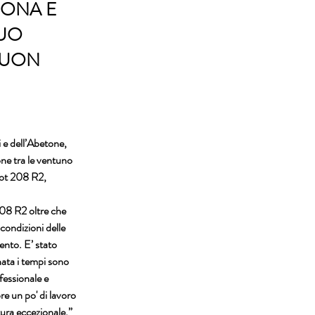
ZONA E
DUO
 BUON
 e dell’Abetone, 
ne tra le ventuno 
geot 208 R2, 
 208 R2 oltre che 
condizioni delle 
ento. E’ stato 
ata i tempi sono 
essionale e 
re un po' di lavoro 
ura eccezionale.”