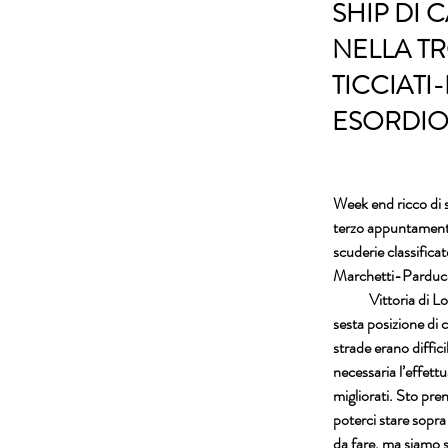
SHIP DI 
NELLA T
TICCIATI
ESORDIO 
Week end ricco di s
terzo appuntamento 
scuderie classificat
Marchetti-Parducc
            Vittoria
sesta posizione di c
strade erano diffici
necessaria l’effett
migliorati. Sto pr
poterci stare sopra
da fare, ma siamo 