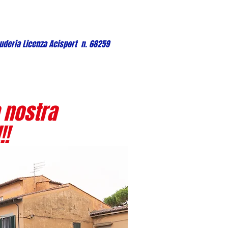
uderia Licenza Acisport n. 68259
 nostra
!!