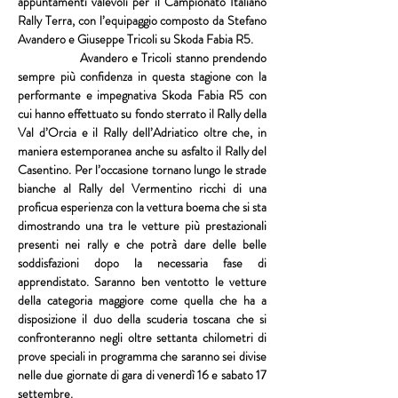
appuntamenti valevoli per il 
Campionato Italiano 
Rally Terra,
 con l’equipaggio composto da 
Stefano 
Avandero
 e 
Giuseppe Tricoli
 su 
Skoda Fabia R5
.
Avandero
 e 
Tricoli
 stanno prendendo 
sempre più confidenza in questa stagione con la 
performante e impegnativa 
Skoda Fabia R5
 con 
cui hanno effettuato su fondo sterrato il
 Rally della 
Val d’Orcia 
e il 
Rally dell’Adriatico
 oltre che, in 
maniera estemporanea anche su asfalto il 
Rally del 
Casentino
. Per l’occasione tornano lungo le strade 
bianche al 
Rally del Vermentino
 ricchi di una 
proficua esperienza con la vettura boema che si sta 
dimostrando una tra le vetture più prestazionali 
presenti nei rally e che potrà dare delle belle 
soddisfazioni dopo la necessaria fase di 
apprendistato. Saranno ben ventotto le vetture 
della categoria maggiore come quella che ha a 
disposizione il duo della scuderia toscana che si 
confronteranno negli oltre settanta chilometri di 
prove speciali in programma che saranno sei divise 
nelle due giornate di gara di venerdì 16 e sabato 17 
settembre. 