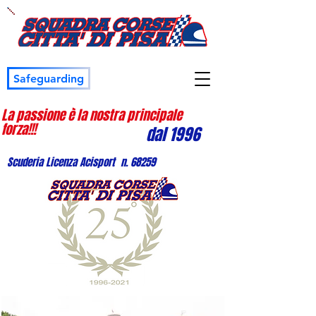
Safeguarding
La passione è la nostra principale
forza!!!
dal 1996
Scuderia Licenza Acisport n. 68259