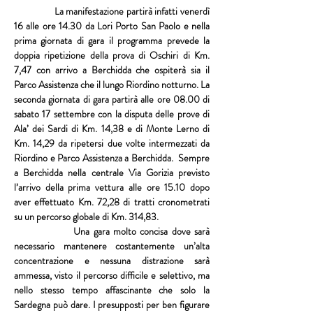
                La manifestazione partirà infatti venerdì 
16 alle ore 14.30 da 
Lori Porto San Paolo
 e nella 
prima giornata di gara il programma prevede la 
doppia ripetizione della prova di 
Oschiri 
di Km. 
7,47 con arrivo a
 Berchidda 
che ospiterà sia il 
Parco Assistenza che il lungo Riordino notturno. La 
seconda giornata di gara partirà alle ore 08.00 di 
sabato 17 settembre con la disputa delle prove di 
Ala’ dei Sardi
 di Km. 14,38 e di 
Monte Lerno
 di 
Km. 14,29 da ripetersi due volte intermezzati da 
Riordino e Parco Assistenza a 
Berchidda
.  Sempre 
a
 Berchidda 
nella centrale Via Gorizia previsto 
l’arrivo della prima vettura alle ore 15.10 dopo 
aver effettuato Km. 72,28 di tratti cronometrati 
su un percorso globale di Km. 314,83. 
                Una gara molto concisa dove sarà 
necessario mantenere costantemente un’alta 
concentrazione e nessuna distrazione sarà 
ammessa, visto il percorso difficile e selettivo, ma 
nello stesso tempo affascinante che solo la 
Sardegna può dare. I presupposti per ben figurare 