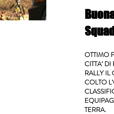
Buona
Squadr
OTTIMO 
CITTA’ D
RALLY IL
COLTO L
CLASSIFI
EQUIPAGG
TERRA.