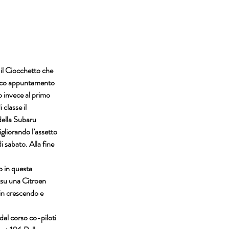
 il Ciocchetto che 
ssico appuntamento 
o invece al primo 
classe il 
della Subaru 
gliorando l’assetto 
 sabato. Alla fine 
o in questa 
 su una Citroen 
 in crescendo e 
dal corso co-piloti 