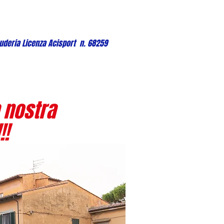
uderia Licenza Acisport n. 68259
 nostra
!!