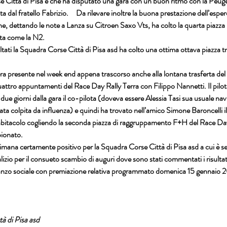
e Città di Pisa e che ha disputato una gara con un buon ritmo con la Peug
a dal fratello Fabrizio.     Da rilevare inoltre la buona prestazione dell’espe
he, dettando le note a Lanza su Citroen Saxo Vts, ha colto la quarta piazza 
ta come la N2.
ultati la Squadra Corse Città di Pisa asd ha colto una ottima ottava piazza tr
 era presente nel week end appena trascorso anche alla lontana trasferta del
attro appuntamenti del Race Day Rally Terra con Filippo Nannetti. Il pilot
ue giorni dalla gara il co-pilota (doveva essere Alessia Tasi sua usuale navi
a colpita da influenza) e quindi ha trovato nell’amico Simone Baroncelli il
l’abitacolo cogliendo la seconda piazza di raggruppamento F+H del Race Day
pionato.
imana certamente positivo per la Squadra Corse Città di Pisa asd a cui è seg
lizio per il consueto scambio di auguri dove sono stati commentati i risultati
anzo sociale con premiazione relativa programmato domenica 15 gennaio 
à di Pisa asd 