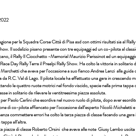
 2022
gione per la Squadra Corse Città di Pisa asd con ottimi risultati sia al Rally
how. Il sodalizio pisano presente con tre equipaggi ed un co-pilota al cla
oscano, il Rally Il Ciocchetto -Memorial Maurizio Perissinot ed un equipaggi
e Day Rally Terra il Prealpi Rally Show. Ha colto la vittoria in solitario di 
Marchetti che aveva per l’occasione a suo fianco Andrea Lenzi  alla guida 
da R.C. Val di Lago. Il pilota locale ha effettuato una gara in crescendo mi
ttando le quattro ruote motrici nel fondo viscido, specie nella prima tappa di
classe in solitario da rilevare la ventitreesima piazza assoluta.
er Paolo Carlini che esordiva nel nuovo ruolo di pilota, dopo aver esordit
ione di co-pilota affiancato per l’occasione dall’esperto Nicolò Micheletti e
 senza commettere errori ha colto la terza piazza di classe facendo una gara
tappa all’altra.
a piazza di classe Roberto Orsini  che aveva alle note  Giusy Lembo uscita 