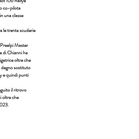
eot 106 Rallye 
ro co-pilota 
in una classe 
a le trenta scuderie 
 Prealpi Master 
a di Chianni ha 
gatrice oltre che 
 degno sostituto 
 e quindi punti 
uito il ritrovo 
 oltre che 
2023.