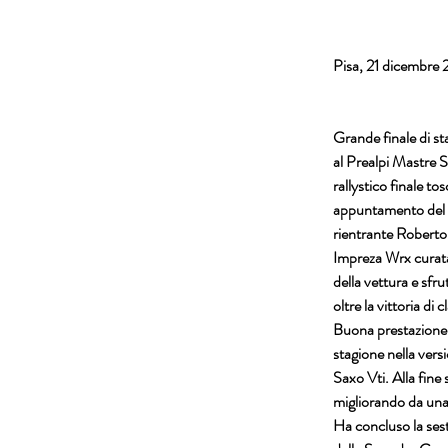
Pisa, 21 dicembre
Grande finale di sta
al Prealpi Mastre S
rallystico finale t
appuntamento del Rac
rientrante Roberto 
Impreza Wrx curata 
della vettura e sfru
oltre la vittoria di 
Buona prestazione p
stagione nella vers
Saxo Vti. Alla fine
migliorando da una 
Ha concluso la sest