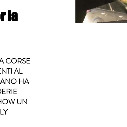
r la
RA CORSE
NTI AL
ISANO HA
DERIE
SHOW UN
LY