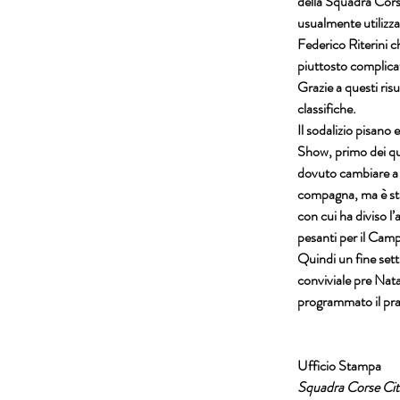
della Squadra Cors
usualmente utilizzat
Federico Riterini c
piuttosto complica
Grazie a questi ris
classifiche.
Il sodalizio pisano
Show, primo dei qu
dovuto cambiare a d
compagna, ma è stat
con cui ha diviso 
pesanti per il Cam
Quindi un fine sett
conviviale pre Nata
programmato il pr
Ufficio Stampa
Squadra Corse Citt